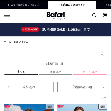
Safari公式ウェブマガジン
Safari公式通販サイト
Sa
ホーム
新着アイテム
対象件数 : 3件
すべて
通常価格
セール価格
絞り込み
価格の高い順
1-3 件
NEW
NEW
限定
限定