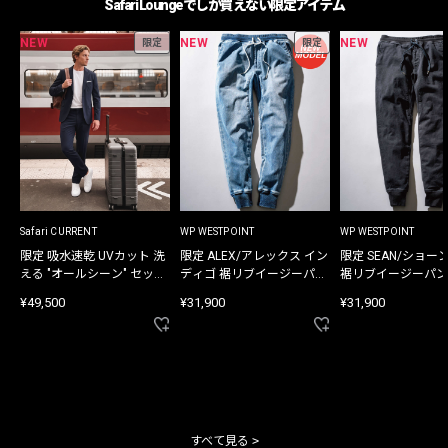
Safari Loungeでしか買えない限定アイテム
NEW
NEW
NEW
限定
限定
Safari CURRENT
WP WESTPOINT
WP WESTPOINT
限定 吸水速乾 UVカット 洗
限定 ALEX/アレックス イン
限定 SEAN/ショー
える "オールシーン" セット
ディゴ 裾リブイージーパン
裾リブイージーパン
アップ
ツ
¥49,500
¥31,900
¥31,900
すべて見る