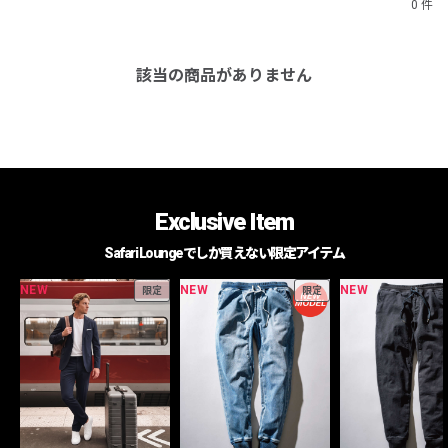
0 件
該当の商品がありません
Exclusive Item
Safari Loungeでしか買えない限定アイテム
NEW
NEW
NEW
限定
限定