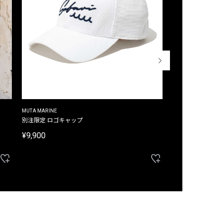
MUTA MARINE
CROSSLEY
ム
別注限定 ロゴキャップ
別注限定 ノースリ
¥9,900
¥8,580
40%OFF