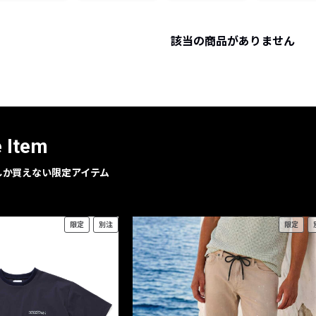
レコメンドアイテム
ピックアップアイテム
該当の商品がありません
フォーカスブランド
セールおすすめアイテム
人気アイテム TOP 15
e Item
geでしか買えない限定アイテム
限定
別注
限定