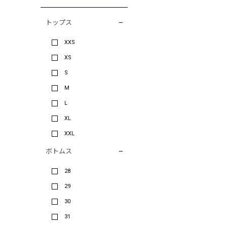
トップス
XXS
XS
S
M
L
XL
XXL
ボトムス
28
29
30
31