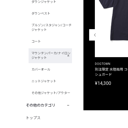
ダウンジャケット
ダウンベスト
ブルゾン/スタジャン/コーチ
ジャケット
コート
マウンテンパーカ/ナイロン
ジャケット
THE DUFFER OF ST.GEORGE
DOGTOWN
別注限定 ピグメントダイ バックプリント サーフ
別注限定 水陸両用 
カバーオール
プリントTシャツ
シュガード
ニットジャケット
¥9,900
¥14,300
その他ジャケット/アウター
その他のカテゴリ
トップス