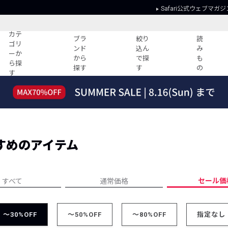
Safari公式ウェブマガジ
カテ
ブラ
絞り
読
ゴリ
ンド
込ん
み
ーか
から
で探
も
ら探
探す
す
の
す
読みもの
ガイド
ー
すべての記事
ショッピング
2026年のイチオシTシャツ！
初めての方
“WP”のイージーパンツを徹底解説&コ
Club Safari
ーデ紹介
すめのアイテム
よくある質問
HOTなコーデ TOP20
会社概要
ディネート
新ブランドご紹介！
会員利用規約
セール価
すべて
通常価格
人気記事ランキング
プライバシー
バイヤーズ レコメンド
特定商取引に
今週の別注アイテム
～30%OFF
～50%OFF
～80%OFF
指定なし
ウィークリーコーデ