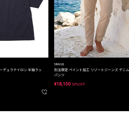
YANUK
コーデュラナイロン 半袖ラッ
別注限定 ペイント加工 リゾートジーンズ デニ
パンツ
¥18,150
50%OFF