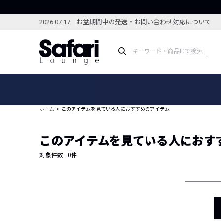
2026.07.17 お盆期間中の発送・お問い合わせ対応について
アイテム
スペシャル
カテゴリーから探す
スペシャルフィーチャ
ホーム
このアイテムを見ている人におすすめのアイテム
ブランドから探す
特集記事
絞り込んで探す
このアイテムを見ている人におす
新着アイテム
コーディネート
編集部のおすすめアイテム
対象件数 :
0
件
編集部のおすすめコー
ランキング
雑誌・カタログ掲載アイテム
セール