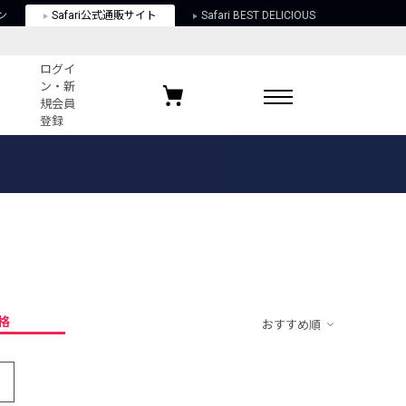
ン
Safari公式通販サイト
Safari BEST DELICIOUS
ログイ
ン・新
規会員
登録
ログイン・新規会員登録
お気に入りアイテム
ガイド
お気に入りブランド
お気に入り記事
最近チェックしたアイテム
格
おすすめ順
ポリシー
関する法律