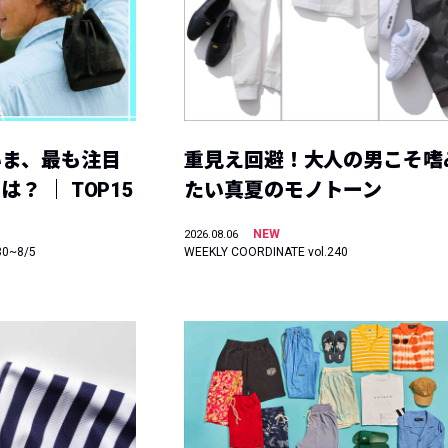
いま、最も注目
重見え回避！大人の男こそ嗜
？ ｜ TOP15
たい真夏のモノトーン
NEW
2026.08.06
30~8/5
WEEKLY COORDINATE vol.240