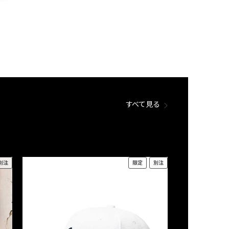
すべて見る
別注
限定
別注