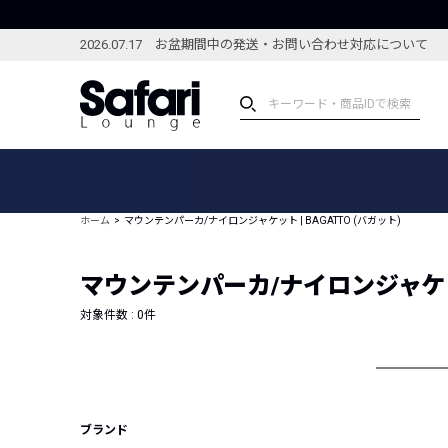
2026.07.17 お盆期間中の発送・お問い合わせ対応について
アイテム
スペシャル
カテゴリーから探す
スペシャルフィーチャ
ホーム
マウンテンパーカ/ナイロンジャケット | BAGATTO (バガット)
ブランドから探す
特集記事
絞り込んで探す
マウンテンパーカ/ナイロンジャケット 
新着アイテム
コーディネート
編集部のおすすめアイテム
対象件数 :
0
件
編集部のおすすめコー
ランキング
雑誌・カタログ掲載アイテム
セール
ブランド