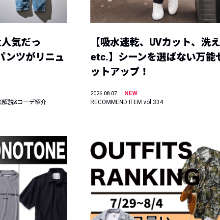
大人気だっ
【吸水速乾、UVカット、洗
ーパンツがリニュ
etc.】シーンを選ばない万能
ットアップ！
NEW
2026.08.07
底解説&コーデ紹介
RECOMMEND ITEM vol.334