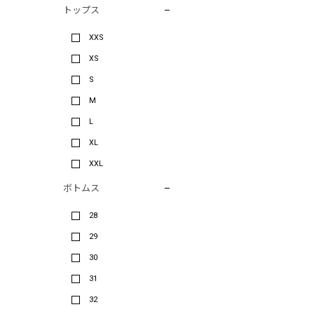
トップス
XXS
XS
S
M
L
XL
XXL
ボトムス
28
29
30
31
32