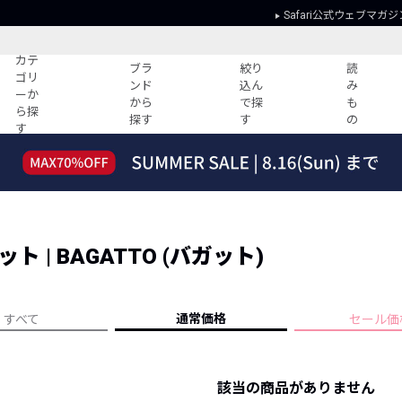
Safari公式ウェブマガジ
カテ
ブラ
絞り
読
ゴリ
ンド
込ん
み
ーか
から
で探
も
ら探
探す
す
の
す
読みもの
ガイド
ー
すべての記事
ショッピング
2026年のイチオシTシャツ！
初めての方
“WP”のイージーパンツを徹底解説&コ
Club Safari
ーデ紹介
| BAGATTO (バガット)
よくある質問
HOTなコーデ TOP20
会社概要
ディネート
新ブランドご紹介！
会員利用規約
通常価格
すべて
セール価
人気記事ランキング
プライバシー
バイヤーズ レコメンド
特定商取引に
今週の別注アイテム
該当の商品がありません
ウィークリーコーデ