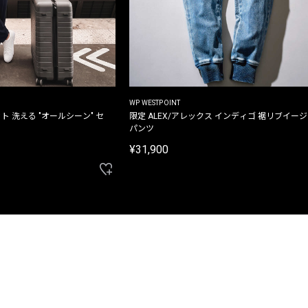
WP WESTPOINT
ト 洗える "オールシーン" セ
限定 ALEX/アレックス インディゴ 裾リブイー
パンツ
¥31,900