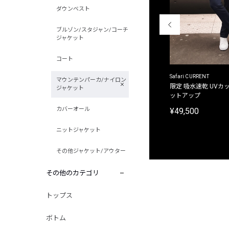
ダウンベスト
ブルゾン/スタジャン/コーチ
ジャケット
コート
ACANTHUS
Safari CURRENT
マウンテンパーカ/ナイロン
別注限定 フード付き チェックシャツジャケット
限定 吸水速乾 UVカッ
ジャケット
ットアップ
¥31,900
カバーオール
¥49,500
ニットジャケット
その他ジャケット/アウター
その他のカテゴリ
トップス
ボトム