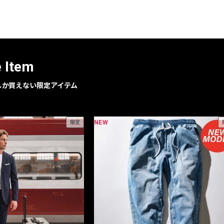
レコメンドアイテム
ピックアップアイテム
フォーカスブランド
セールおすすめアイテム
e Item
人気アイテム TOP 15
geでしか買えない限定アイテム
NEW
限定