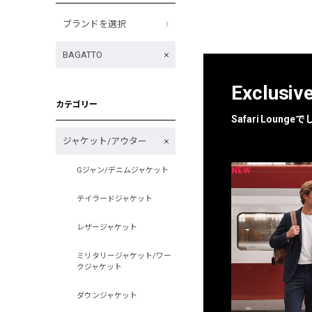
ブランドを選択
BAGATTO
Exclusiv
カテゴリー
Safari Loun
ジャケット/アウター
NEW
NEW
Gジャン/デニムジャケット
限定
別注
テイラードジャケット
レザージャケット
ミリタリージャケット/ワー
クジャケット
ダウンジャケット