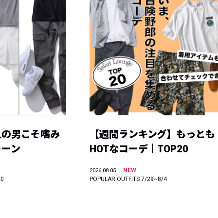
人の男こそ嗜み
【週間ランキング】もっとも
トーン
HOTなコーデ｜TOP20
NEW
2026.08.05
40
POPULAR OUTFITS 7/29~8/4