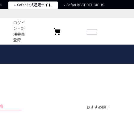
ン
Safari公式通販サイト
Safari BEST DELICIOUS
ログイ
ン・新
規会員
登録
ログイン・新規会員登録
お気に入りアイテム
ガイド
お気に入りブランド
お気に入り記事
最近チェックしたアイテム
格
おすすめ順
ポリシー
関する法律