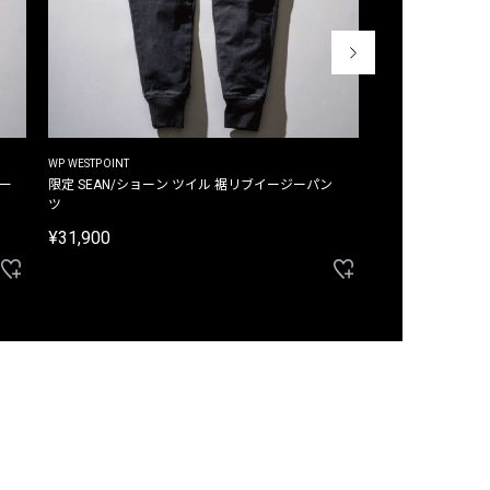
WP WESTPOINT
WP WESTPOINT
ジー
限定 SEAN/ショーン ツイル 裾リブイージーパン
限定 DAVID/デイヴィッド インデ
ツ
イージーパンツ
¥31,900
¥33,000