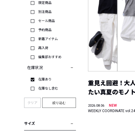
限定商品
別注商品
セール商品
予約商品
新着アイテム
再入荷
編集部おすすめ
在庫状況
在庫あり
重見え回避！大
在庫なし含む
たい真夏のモノ
クリア
絞り込む
NEW
2026.08.06
WEEKLY COORDINATE vol.2
サイズ