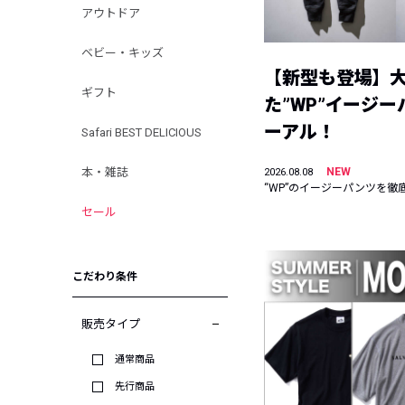
アウトドア
ベビー・キッズ
【新型も登場】
ギフト
た”WP”イージ
ーアル！
Safari BEST DELICIOUS
本・雑誌
NEW
2026.08.08
“WP”のイージーパンツを徹
セール
こだわり条件
販売タイプ
通常商品
先行商品