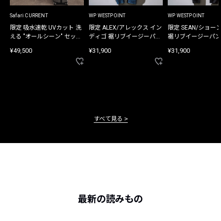
Safari CURRENT
WP WESTPOINT
WP WESTPOINT
限定 吸水速乾 UVカット 洗
限定 ALEX/アレックス イン
限定 SEAN/ショー
える "オールシーン" セット
ディゴ 裾リブイージーパン
裾リブイージーパン
アップ
ツ
¥49,500
¥31,900
¥31,900
すべて見る
最新の読みもの