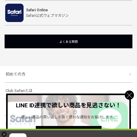
Safari Online
Safari公式ウェブマガジン
よくある質問
初めての方
Club Safariとは
LINE ID連携で欲しい商品を見逃さない！
ショッピングガイド
欲しい商品の買い逃しを防ぐ便利な通知をお届けします。
会社概要・規約
詳しくはこちら ＞
×