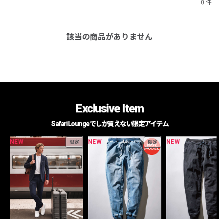
0 件
該当の商品がありません
Exclusive Item
Safari Loungeでしか買えない限定アイテム
NEW
NEW
NEW
限定
限定