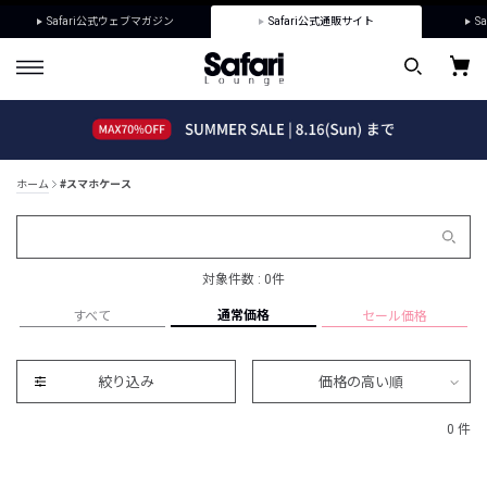
Safari公式ウェブマガジン
Safari公式通販サイト
Sa
ホーム
#スマホケース
対象件数 : 0件
通常価格
すべて
セール価格
絞り込み
価格の高い順
0 件