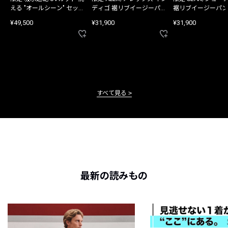
える "オールシーン" セット
ディゴ 裾リブイージーパン
裾リブイージーパン
アップ
ツ
¥49,500
¥31,900
¥31,900
すべて見る
最新の読みもの