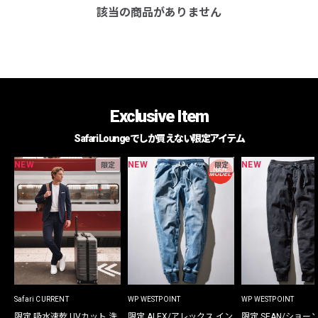
該当の商品がありません
Exclusive Item
Safari Loungeでしか買えない限定アイテム
NEW
NEW
NEW
限定
限定
Safari CURRENT
WP WESTPOINT
WP WESTPOINT
限定 吸水速乾 UVカット 洗
限定 ALEX/アレックス イン
限定 SEAN/ショー