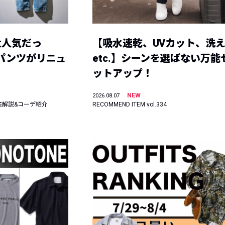
大人気だっ
【吸水速乾、UVカット、洗
ーパンツがリニュ
etc.】シーンを選ばない万能
ットアップ！
NEW
2026.08.07
底解説&コーデ紹介
RECOMMEND ITEM vol.334