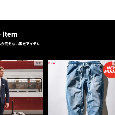
レコメンドアイテム
ピックアップアイテム
フォーカスブランド
セールおすすめアイテム
e Item
人気アイテム TOP 15
geでしか買えない限定アイテム
NEW
限定