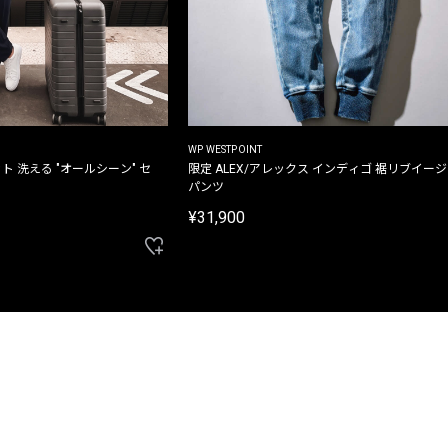
WP WESTPOINT
ト 洗える "オールシーン" セ
限定 ALEX/アレックス インディゴ 裾リブイー
パンツ
¥31,900