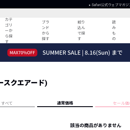
Safari公式ウェブマガジ
カテ
ブラ
絞り
読
ゴリ
ンド
込ん
み
ーか
から
で探
も
ら探
探す
す
の
す
読みもの
ガイド
ー
すべての記事
ショッピング
2026年のイチオシTシャツ！
初めての方
“WP”のイージーパンツを徹底解説&コ
Club Safari
ーデ紹介
ディースクエアード)
よくある質問
HOTなコーデ TOP20
会社概要
ディネート
新ブランドご紹介！
会員利用規約
通常価格
すべて
セール価
人気記事ランキング
プライバシー
バイヤーズ レコメンド
特定商取引に
今週の別注アイテム
該当の商品がありません
ウィークリーコーデ