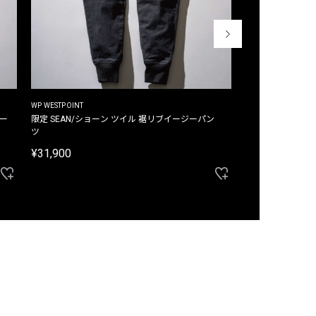
WP WESTPOINT
WP WESTPOINT
ジー
限定 SEAN/ショーン ツイル 裾リブイージーパン
限定 DAVID/デイヴィッド インデ
ツ
イージーパンツ
¥31,900
¥33,000