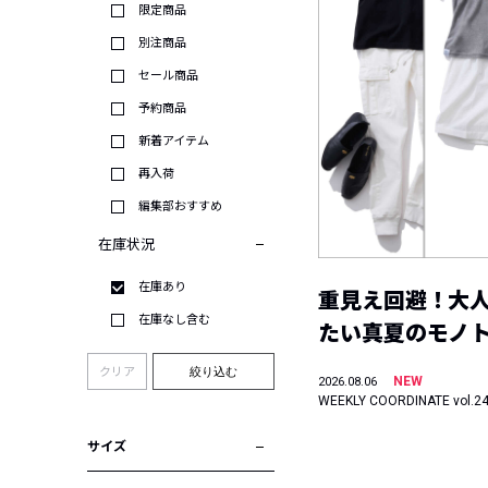
限定商品
別注商品
セール商品
予約商品
新着アイテム
再入荷
編集部おすすめ
在庫状況
在庫あり
重見え回避！大
在庫なし含む
たい真夏のモノ
クリア
絞り込む
NEW
2026.08.06
WEEKLY COORDINATE vol.2
サイズ