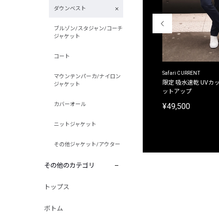
ダウンベスト
ブルゾン/スタジャン/コーチ
ジャケット
コート
ACANTHUS
Safari CURRENT
マウンテンパーカ/ナイロン
別注限定 フード付き チェックシャツジャケット
限定 吸水速乾 UVカッ
ジャケット
ットアップ
¥31,900
カバーオール
¥49,500
ニットジャケット
その他ジャケット/アウター
その他のカテゴリ
トップス
ボトム