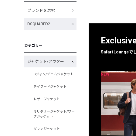
ブランドを選択
DSQUARED2
Exclusiv
カテゴリー
Safari Loun
ジャケット/アウター
NEW
NEW
Gジャン/デニムジャケット
限定
別注
テイラードジャケット
レザージャケット
ミリタリージャケット/ワー
クジャケット
ダウンジャケット