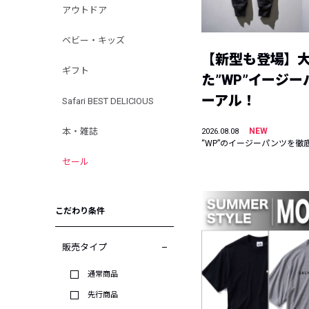
アウトドア
ベビー・キッズ
【新型も登場】
ギフト
た”WP”イージ
ーアル！
Safari BEST DELICIOUS
本・雑誌
NEW
2026.08.08
“WP”のイージーパンツを徹
セール
こだわり条件
販売タイプ
通常商品
先行商品