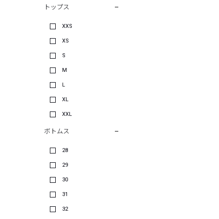
トップス
XXS
XS
S
M
L
XL
XXL
ボトムス
28
29
30
31
32