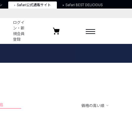
ン
Safari公式通販サイト
Safari BEST DELICIOUS
ログイ
ン・新
規会員
登録
ログイン・新規会員登録
お気に入りアイテム
ガイド
お気に入りブランド
お気に入り記事
最近チェックしたアイテム
格
価格の高い順
ポリシー
関する法律