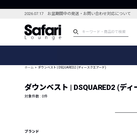
2026.07.17 お盆期間中の発送・お問い合わせ対応について
アイテム
スペシャル
カテゴリーから探す
スペシャルフィーチャ
ホーム
ダウンベスト | DSQUARED2 (ディースクエアード)
ブランドから探す
特集記事
絞り込んで探す
ダウンベスト | DSQUARED2 (
新着アイテム
コーディネート
編集部のおすすめアイテム
対象件数 :
0
件
編集部のおすすめコー
ランキング
雑誌・カタログ掲載アイテム
セール
ブランド