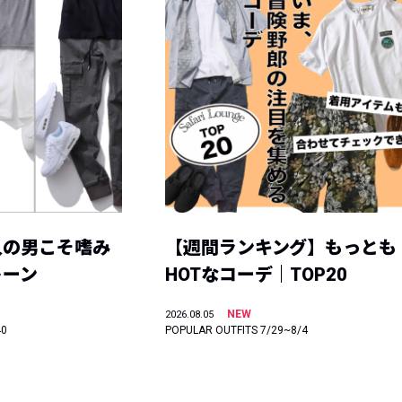
人の男こそ嗜み
【週間ランキング】もっとも
トーン
HOTなコーデ｜TOP20
NEW
2026.08.05
40
POPULAR OUTFITS 7/29~8/4