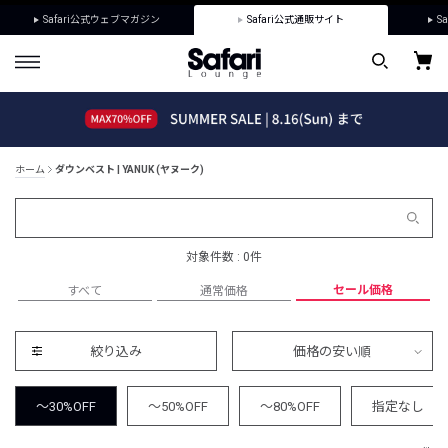
Safari公式ウェブマガジン
Safari公式通販サイト
Sa
ホーム
ダウンベスト | YANUK (ヤヌーク)
対象件数 : 0件
セール価格
すべて
通常価格
絞り込み
価格の安い順
～30%OFF
～50%OFF
～80%OFF
指定なし