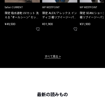
Safari CURRENT
WP WESTPOINT
WP WESTPOINT
限定 吸水速乾 UVカット 洗
限定 ALEX/アレックス イン
限定 SEAN/ショー
える "オールシーン" セット
ディゴ 裾リブイージーパン
裾リブイージーパン
アップ
ツ
¥49,500
¥31,900
¥31,900
すべて見る
最新の読みもの