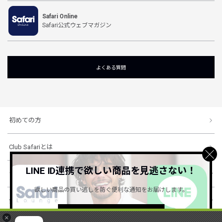
Safari Online
Safari公式ウェブマガジン
よくある質問
初めての方
Club Safariとは
LINE ID連携で欲しい商品を見逃さない！
ショッピングガイド
欲しい商品の買い逃しを防ぐ便利な通知をお届けします。
会社概要・規約
詳しくはこちら ＞
×