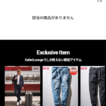
0 件
該当の商品がありません
Exclusive Item
Safari Loungeでしか買えない限定アイテム
NEW
NEW
NEW
限定
限定