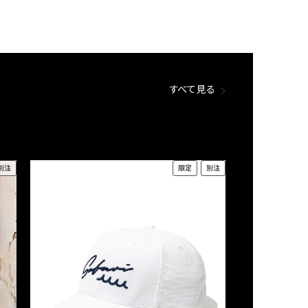
すべて見る
別注
限定
別注