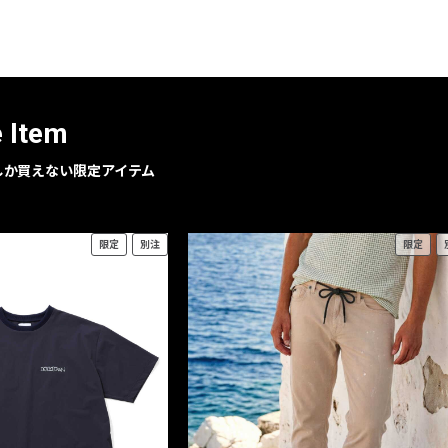
レコメンドアイテム
ピックアップアイテム
フォーカスブランド
セールおすすめアイテム
e Item
人気アイテム TOP 15
geでしか買えない限定アイテム
限定
別注
限定