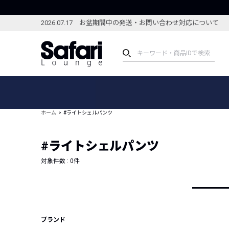
2026.07.17 お盆期間中の発送・お問い合わせ対応について
アイテム
スペシャル
カテゴリーから探す
スペシャルフィーチャ
ホーム
#ライトシェルパンツ
ブランドから探す
特集記事
絞り込んで探す
#ライトシェルパンツ
新着アイテム
コーディネート
編集部のおすすめアイテム
対象件数 :
0
件
編集部のおすすめコー
ランキング
雑誌・カタログ掲載アイテム
セール
ブランド