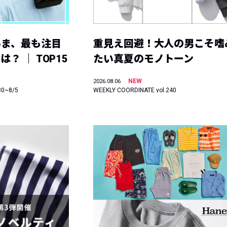
いま、最も注目
重見え回避！大人の男こそ嗜
？ ｜ TOP15
たい真夏のモノトーン
NEW
2026.08.06
30~8/5
WEEKLY COORDINATE vol.240