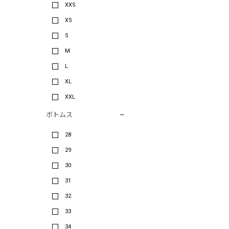
XXS
XS
S
M
L
XL
XXL
ボトムス
28
29
30
31
32
33
34