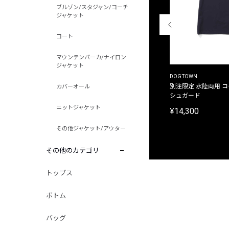
ブルゾン/スタジャン/コーチ
ジャケット
コート
マウンテンパーカ/ナイロン
ジャケット
THE DUFFER OF ST.GEORGE
DOGTOWN
別注限定 ピグメントダイ バックプリント サーフ
別注限定 水陸両用 
カバーオール
プリントTシャツ
シュガード
ニットジャケット
¥9,900
¥14,300
その他ジャケット/アウター
その他のカテゴリ
トップス
ボトム
バッグ