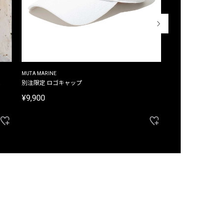
MUTA MARINE
CROSSLEY
ム
別注限定 ロゴキャップ
別注限定 ノースリ
¥9,900
¥8,580
40%OFF