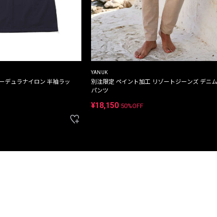
YANUK
コーデュラナイロン 半袖ラッ
別注限定 ペイント加工 リゾートジーンズ デニ
パンツ
¥18,150
50%OFF