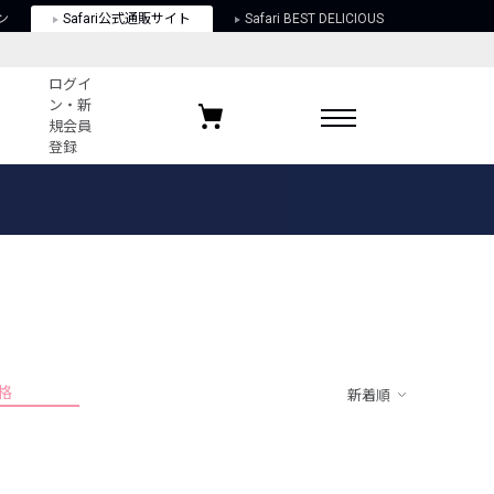
ン
Safari公式通販サイト
Safari BEST DELICIOUS
ログイ
ン・新
規会員
登録
ログイン・新規会員登録
お気に入りアイテム
ガイド
お気に入りブランド
お気に入り記事
最近チェックしたアイテム
格
新着順
ポリシー
関する法律