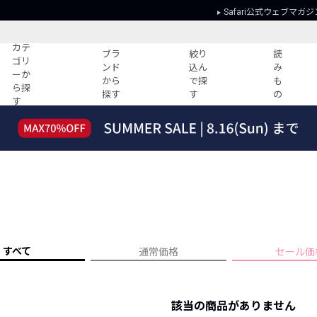
Safari公式ウェブマガジ
カテ
ブラ
絞り
読
ゴリ
ンド
込ん
み
ーか
から
で探
も
ら探
探す
す
の
す
読みもの
ガイド
ー
すべての記事
ショッピング
2026年のイチオシTシャツ！
初めての方
“WP”のイージーパンツを徹底解説&コ
Club Safari
ーデ紹介
よくある質問
HOTなコーデ TOP20
会社概要
ディネート
新ブランドご紹介！
会員利用規約
すべて
通常価格
セール価
人気記事ランキング
プライバシー
バイヤーズ レコメンド
特定商取引に
今週の別注アイテム
該当の商品がありません
ウィークリーコーデ