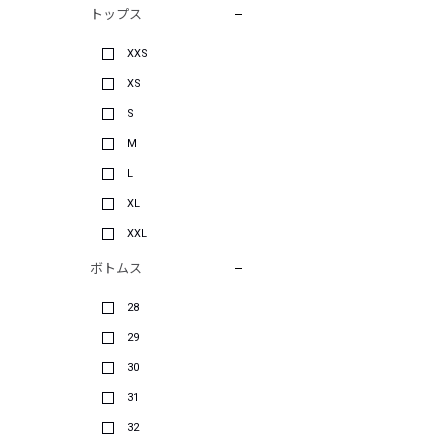
トップス
XXS
XS
S
M
L
XL
XXL
ボトムス
28
29
30
31
32