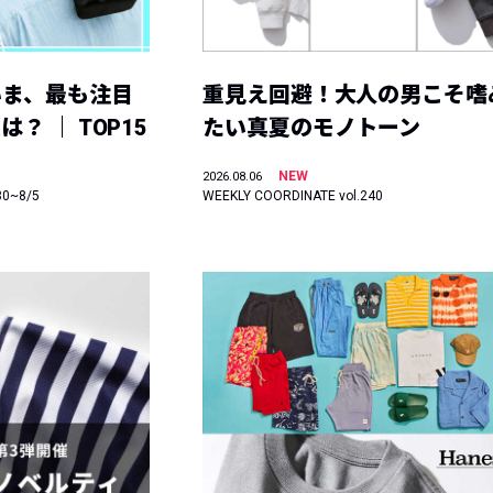
いま、最も注目
重見え回避！大人の男こそ嗜
？ ｜ TOP15
たい真夏のモノトーン
NEW
2026.08.06
30~8/5
WEEKLY COORDINATE vol.240