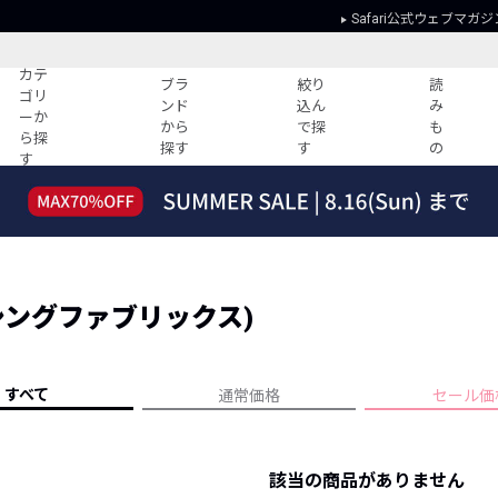
Safari公式ウェブマガジ
カテ
ブラ
絞り
読
ゴリ
ンド
込ん
み
ーか
から
で探
も
ら探
探す
す
の
す
読みもの
ガイド
ー
すべての記事
ショッピング
2026年のイチオシTシャツ！
初めての方
“WP”のイージーパンツを徹底解説&コ
Club Safari
ーデ紹介
S (シングファブリックス)
よくある質問
HOTなコーデ TOP20
会社概要
ディネート
新ブランドご紹介！
会員利用規約
すべて
通常価格
セール価
人気記事ランキング
プライバシー
バイヤーズ レコメンド
特定商取引に
今週の別注アイテム
該当の商品がありません
ウィークリーコーデ