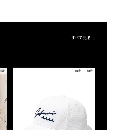
すべて見る
別注
限定
別注