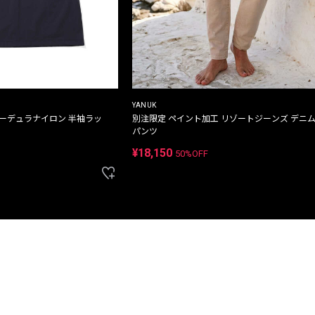
YANUK
コーデュラナイロン 半袖ラッ
別注限定 ペイント加工 リゾートジーンズ デニ
パンツ
¥18,150
50%OFF