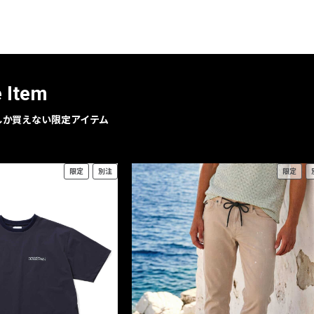
レコメンドアイテム
ピックアップアイテム
フォーカスブランド
セールおすすめアイテム
e Item
人気アイテム TOP 15
geでしか買えない限定アイテム
限定
別注
限定