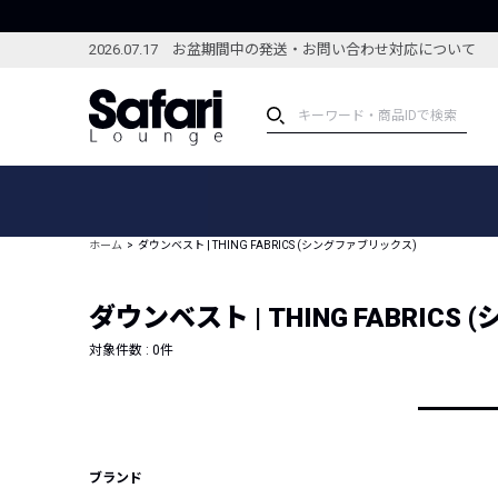
2026.07.17 お盆期間中の発送・お問い合わせ対応について
アイテム
スペシャル
カテゴリーから探す
スペシャルフィーチャ
ホーム
ダウンベスト | THING FABRICS (シングファブリックス)
ブランドから探す
特集記事
絞り込んで探す
ダウンベスト | THING FABRIC
新着アイテム
コーディネート
編集部のおすすめアイテム
対象件数 :
0
件
編集部のおすすめコー
ランキング
雑誌・カタログ掲載アイテム
セール
ブランド