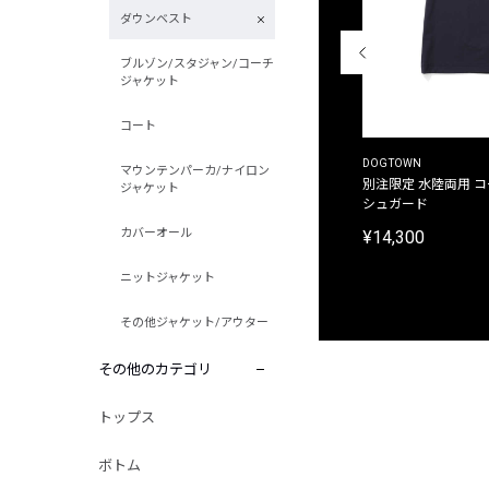
ダウンベスト
ブルゾン/スタジャン/コーチ
ジャケット
コート
THE DUFFER OF ST.GEORGE
DOGTOWN
マウンテンパーカ/ナイロン
別注限定 ピグメントダイ バックプリント サーフ
別注限定 水陸両用 
ジャケット
プリントTシャツ
シュガード
カバーオール
¥9,900
¥14,300
ニットジャケット
その他ジャケット/アウター
その他のカテゴリ
トップス
ボトム