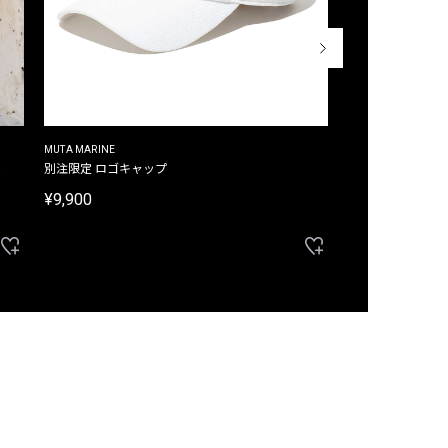
MUTA MARINE
CROSSLEY
ム
別注限定 ロゴキャップ
別注限定 ノースリ
¥9,900
¥8,580
40%OFF