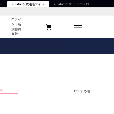
ン
Safari公式通販サイト
Safari BEST DELICIOUS
ログイ
ン・新
規会員
登録
ログイン・新規会員登録
お気に入りアイテム
ガイド
お気に入りブランド
お気に入り記事
最近チェックしたアイテム
格
おすすめ順
ポリシー
関する法律