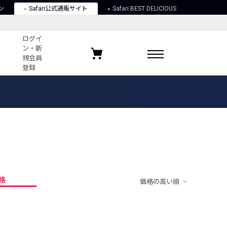
ン
Safari公式通販サイト
Safari BEST DELICIOUS
ログイ
ン・新
規会員
登録
ログイン・新規会員登録
お気に入りアイテム
ガイド
お気に入りブランド
お気に入り記事
最近チェックしたアイテム
格
価格の高い順
ポリシー
関する法律