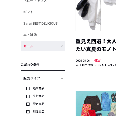
ベビー・キッズ
ギフト
Safari BEST DELICIOUS
本・雑誌
重見え回避！大
セール
たい真夏のモノ
NEW
2026.08.06
こだわり条件
WEEKLY COORDINATE vol.2
販売タイプ
通常商品
先行商品
限定商品
別注商品