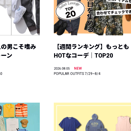
人の男こそ嗜み
【週間ランキング】もっとも
トーン
HOTなコーデ｜TOP20
NEW
2026.08.05
40
POPULAR OUTFITS 7/29~8/4