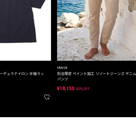
YANUK
コーデュラナイロン 半袖ラッ
別注限定 ペイント加工 リゾートジーンズ デニ
パンツ
¥18,150
50%OFF