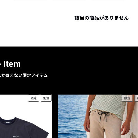
レコメンドアイテム
ピックアップアイテム
該当の商品がありません
フォーカスブランド
セールおすすめアイテム
人気アイテム TOP 15
e Item
geでしか買えない限定アイテム
限定
別注
限定