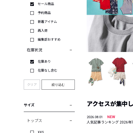
セール商品
予約商品
新着アイテム
再入荷
編集部おすすめ
在庫状況
在庫あり
在庫なし含む
クリア
絞り込む
アクセスが集中した
サイズ
NEW
2026.08.01
トップス
人気記事ランキング 2026年
XXS