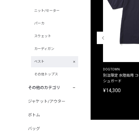
ニット/セーター
パーカ
スウェット
カーディガン
ベスト
THE DUFFER OF ST.GEORGE
DOGTOWN
その他トップス
別注限定 ピグメントダイ バックプリント サーフ
別注限定 水陸両用 
プリントTシャツ
シュガード
その他のカテゴリ
¥9,900
¥14,300
ジャケット/アウター
ボトム
バッグ