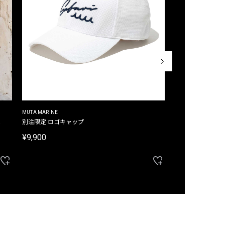
MUTA MARINE
CROSSLEY
ム
別注限定 ロゴキャップ
別注限定 ノースリ
¥9,900
¥8,580
40%OFF