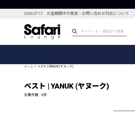
2026.07.17 お盆期間中の発送・お問い合わせ対応について
アイテム
スペシャル
カテゴリーから探す
スペシャルフィーチャ
ホーム
ベスト | YANUK (ヤヌーク)
ブランドから探す
特集記事
絞り込んで探す
ベスト | YANUK (ヤヌーク)
新着アイテム
コーディネート
編集部のおすすめアイテム
対象件数 :
0
件
編集部のおすすめコー
ランキング
雑誌・カタログ掲載アイテム
セール