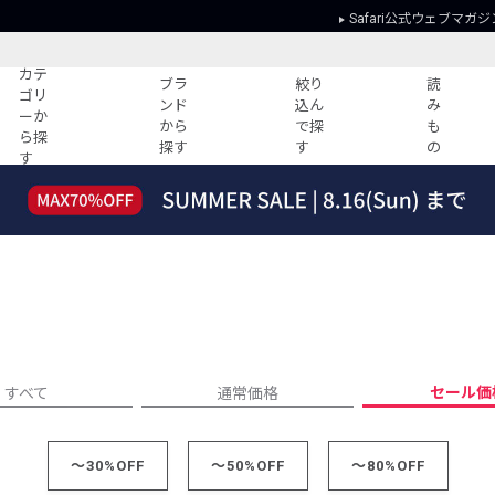
Safari公式ウェブマガジ
カテ
ブラ
絞り
読
ゴリ
ンド
込ん
み
ーか
から
で探
も
ら探
探す
す
の
す
読みもの
ガイド
ー
すべての記事
ショッピング
2026年のイチオシTシャツ！
初めての方
“WP”のイージーパンツを徹底解説&コ
Club Safari
ーデ紹介
よくある質問
HOTなコーデ TOP20
会社概要
ディネート
新ブランドご紹介！
会員利用規約
セール価
すべて
通常価格
人気記事ランキング
プライバシー
バイヤーズ レコメンド
特定商取引に
今週の別注アイテム
～30%OFF
～50%OFF
～80%OFF
ウィークリーコーデ