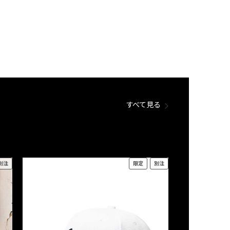
すべて見る
別注
限定
別注