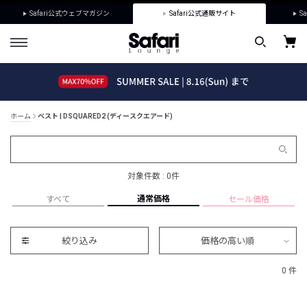
Safari公式ウェブマガジン
Safari公式通販サイト
Sa
ホーム
ベスト | DSQUARED2 (ディースクエアード)
対象件数 : 0件
通常価格
すべて
セール価格
絞り込み
価格の高い順
0 件