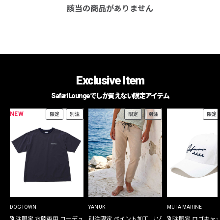
該当の商品がありません
Exclusive Item
Safari Loungeでしか買えない限定アイテム
NEW
限定
別注
限定
別注
限定
DOGTOWN
YANUK
MUTA MARINE
別注限定 水陸両用 コーデュ
別注限定 ペイント加工 リゾ
別注限定 ロゴキャ