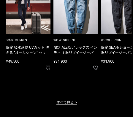
Safari CURRENT
WP WESTPOINT
WP WESTPOINT
限定 吸水速乾 UVカット 洗
限定 ALEX/アレックス イン
限定 SEAN/ショー
える "オールシーン" セット
ディゴ 裾リブイージーパン
裾リブイージーパン
アップ
ツ
¥49,500
¥31,900
¥31,900
すべて見る