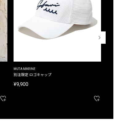
MUTA MARINE
CROSSLEY
ム
別注限定 ロゴキャップ
別注限定 ノースリ
¥9,900
¥8,580
40%OFF