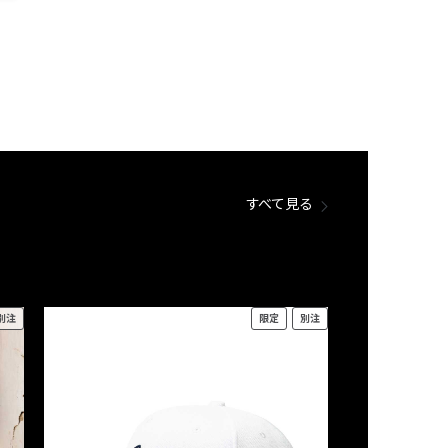
すべて見る
別注
限定
別注