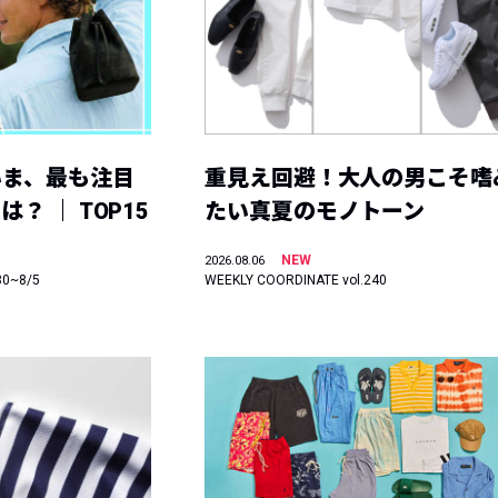
いま、最も注目
重見え回避！大人の男こそ嗜
？ ｜ TOP15
たい真夏のモノトーン
NEW
2026.08.06
30~8/5
WEEKLY COORDINATE vol.240