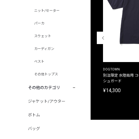
ニット/セーター
パーカ
スウェット
カーディガン
ベスト
THE DUFFER OF ST.GEORGE
DOGTOWN
その他トップス
別注限定 ピグメントダイ バックプリント サーフ
別注限定 水陸両用 
プリントTシャツ
シュガード
その他のカテゴリ
¥9,900
¥14,300
ジャケット/アウター
ボトム
バッグ