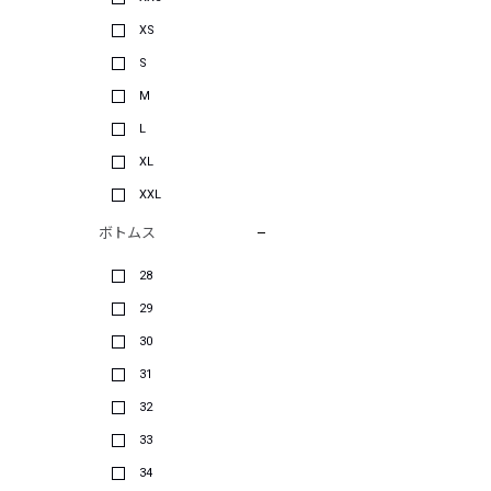
XS
S
M
L
XL
XXL
ボトムス
28
29
30
31
32
33
34