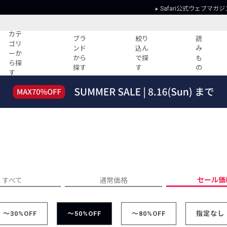
Safari公式ウェブマガジ
カテ
ブラ
絞り
読
ゴリ
ンド
込ん
み
ーか
から
で探
も
ら探
探す
す
の
す
読みもの
ガイド
ー
すべての記事
ショッピング
2026年のイチオシTシャツ！
初めての方
“WP”のイージーパンツを徹底解説&コ
Club Safari
ーデ紹介
よくある質問
HOTなコーデ TOP20
会社概要
ディネート
新ブランドご紹介！
会員利用規約
セール価
すべて
通常価格
人気記事ランキング
プライバシー
バイヤーズ レコメンド
特定商取引に
今週の別注アイテム
～30%OFF
～50%OFF
～80%OFF
指定なし
ウィークリーコーデ