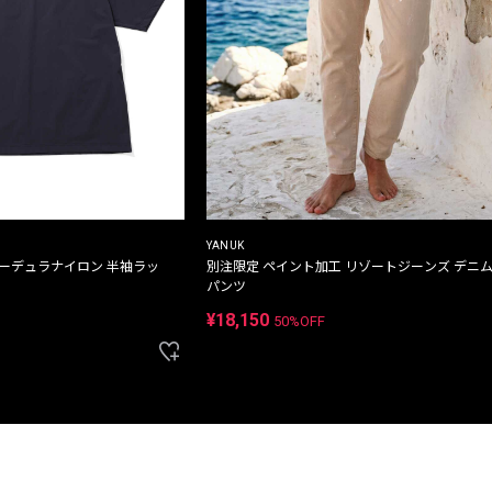
YANUK
コーデュラナイロン 半袖ラッ
別注限定 ペイント加工 リゾートジーンズ デニ
パンツ
¥18,150
50%OFF