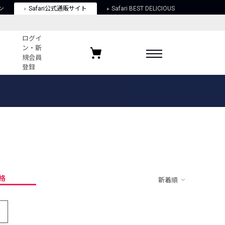
ン
Safari公式通販サイト
Safari BEST DELICIOUS
ログイ
ン・新
規会員
登録
ログイン・新規会員登録
お気に入りアイテム
ガイド
お気に入りブランド
お気に入り記事
最近チェックしたアイテム
格
新着順
ポリシー
関する法律