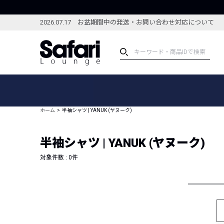
2026.07.17 お盆期間中の発送・お問い合わせ対応について
アイテム
スペシャル
カテゴリーから探す
スペシャルフィーチャ
ホーム
半袖シャツ | YANUK (ヤヌーク)
ブランドから探す
特集記事
絞り込んで探す
半袖シャツ | YANUK (ヤヌーク)
新着アイテム
コーディネート
編集部のおすすめアイテム
対象件数 :
0
件
編集部のおすすめコー
ランキング
雑誌・カタログ掲載アイテム
セール