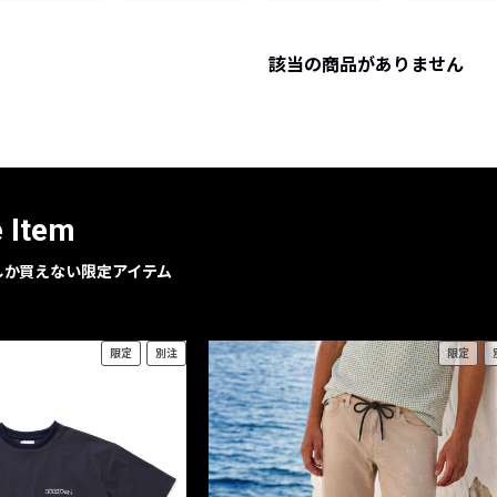
レコメンドアイテム
ピックアップアイテム
該当の商品がありません
フォーカスブランド
セールおすすめアイテム
人気アイテム TOP 15
e Item
geでしか買えない限定アイテム
限定
別注
限定