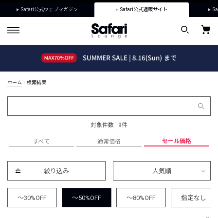
Safari公式ウェブマガジン
Safari公式通販サイト
Sa
ホーム
検索結果
対象件数 : 9件
セール価格
すべて
通常価格
絞り込み
人気順
～30%OFF
～50%OFF
～80%OFF
指定なし