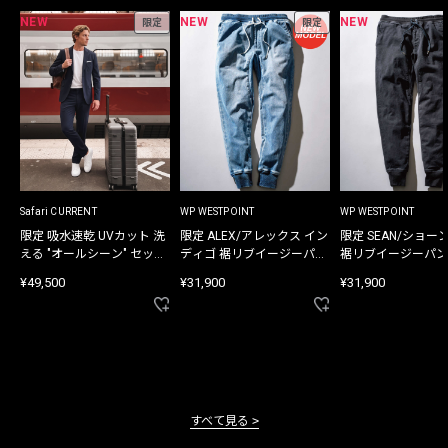
NEW
NEW
NEW
限定
限定
Safari CURRENT
WP WESTPOINT
WP WESTPOINT
限定 吸水速乾 UVカット 洗
限定 ALEX/アレックス イン
限定 SEAN/ショー
える "オールシーン" セット
ディゴ 裾リブイージーパン
裾リブイージーパン
アップ
ツ
¥49,500
¥31,900
¥31,900
すべて見る