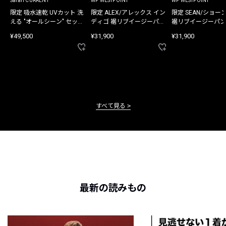
Safari CURRENT
WP WESTPOINT
WP WESTPOINT
限定 吸水速乾 UVカット 洗
限定 ALEX/アレックス イン
限定 SEAN/ショー
える "オールシーン" セット
ディゴ 裾リブイージーパン
裾リブイージーパン
アップ
ツ
¥49,500
¥31,900
¥31,900
すべて見る
最新の読みもの