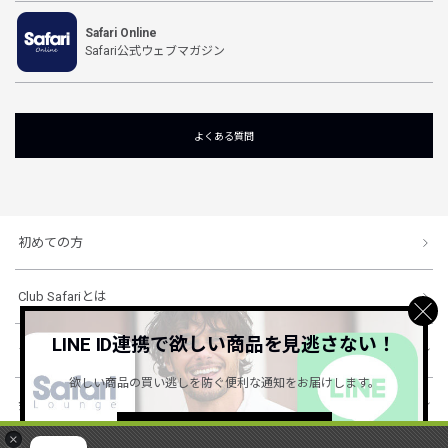
Safari Online
Safari公式ウェブマガジン
よくある質問
初めての方
Club Safariとは
LINE ID連携で欲しい商品を見逃さない！
ショッピングガイド
欲しい商品の買い逃しを防ぐ便利な通知をお届けします。
会社概要・規約
詳しくはこちら ＞
×