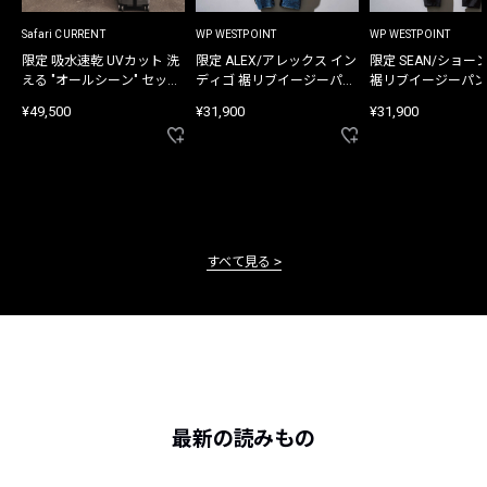
Safari CURRENT
WP WESTPOINT
WP WESTPOINT
限定 吸水速乾 UVカット 洗
限定 ALEX/アレックス イン
限定 SEAN/ショー
える "オールシーン" セット
ディゴ 裾リブイージーパン
裾リブイージーパン
アップ
ツ
¥49,500
¥31,900
¥31,900
すべて見る
最新の読みもの