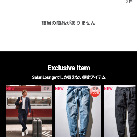
0 件
該当の商品がありません
Exclusive Item
Safari Loungeでしか買えない限定アイテム
NEW
NEW
NEW
限定
限定