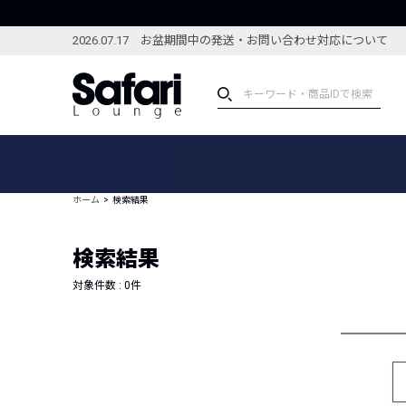
2026.07.17 お盆期間中の発送・お問い合わせ対応について
アイテム
スペシャル
カテゴリーから探す
スペシャルフィーチャ
ホーム
検索結果
ブランドから探す
特集記事
絞り込んで探す
検索結果
新着アイテム
コーディネート
編集部のおすすめアイテム
対象件数 :
0
件
編集部のおすすめコー
ランキング
雑誌・カタログ掲載アイテム
セール