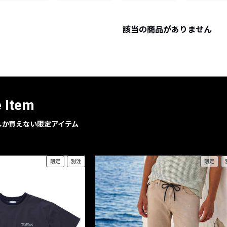
レコメンドアイテム
ピックアップアイテム
該当の商品がありません
フォーカスブランド
セールおすすめアイテム
人気アイテム TOP 15
e Item
geでしか買えない限定アイテム
限定
別注
限定