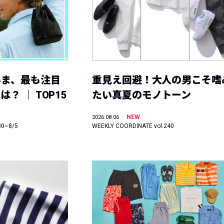
いま、最も注目
重見え回避！大人の男こそ嗜
？ ｜ TOP15
たい真夏のモノトーン
NEW
2026.08.06
30~8/5
WEEKLY COORDINATE vol.240