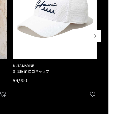
MUTA MARINE
CROSSLEY
ム
別注限定 ロゴキャップ
別注限定 ノースリ
¥9,900
¥8,580
40%OFF