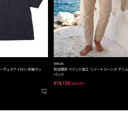
YANUK
コーデュラナイロン 半袖ラッ
別注限定 ペイント加工 リゾートジーンズ デニ
パンツ
¥18,150
50%OFF