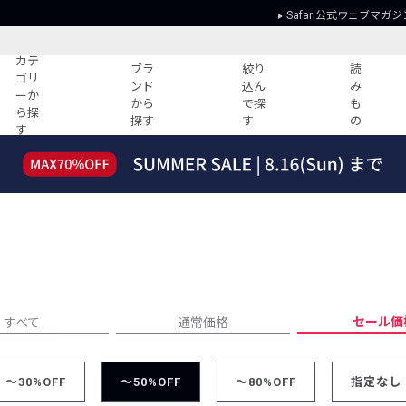
Safari公式ウェブマガジ
カテ
ブラ
絞り
読
ゴリ
ンド
込ん
み
ーか
から
で探
も
ら探
探す
す
の
す
読みもの
ガイド
ー
すべての記事
ショッピング
2026年のイチオシTシャツ！
初めての方
“WP”のイージーパンツを徹底解説&コ
Club Safari
ーデ紹介
よくある質問
HOTなコーデ TOP20
会社概要
ディネート
新ブランドご紹介！
会員利用規約
セール価
すべて
通常価格
人気記事ランキング
プライバシー
バイヤーズ レコメンド
特定商取引に
今週の別注アイテム
～30%OFF
～50%OFF
～80%OFF
指定なし
ウィークリーコーデ