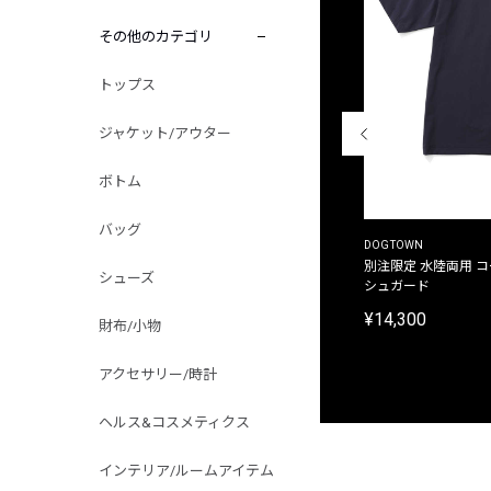
その他のカテゴリ
トップス
ジャケット/アウター
ボトム
バッグ
THE DUFFER OF ST.GEORGE
DOGTOWN
別注限定 ピグメントダイ バックプリント サーフ
別注限定 水陸両用 
シューズ
プリントTシャツ
シュガード
¥9,900
¥14,300
財布/小物
アクセサリー/時計
ヘルス&コスメティクス
インテリア/ルームアイテム