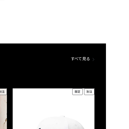
すべて見る
別注
限定
別注