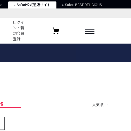
ン
Safari公式通販サイト
Safari BEST DELICIOUS
ログイ
ン・新
規会員
登録
ログイン・新規会員登録
お気に入りアイテム
ガイド
お気に入りブランド
お気に入り記事
最近チェックしたアイテム
格
人気順
ポリシー
関する法律