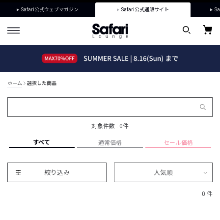
Safari公式ウェブマガジン
Safari公式通販サイト
Sa
ホーム
選択した商品
対象件数 : 0件
すべて
通常価格
セール価格
絞り込み
人気順
0 件