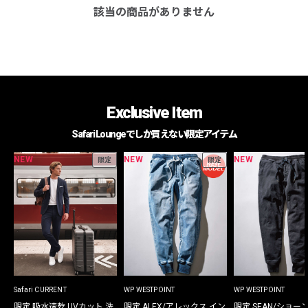
該当の商品がありません
Exclusive Item
Safari Loungeでしか買えない限定アイテム
NEW
NEW
NEW
限定
限定
Safari CURRENT
WP WESTPOINT
WP WESTPOINT
限定 吸水速乾 UVカット 洗
限定 ALEX/アレックス イン
限定 SEAN/ショー