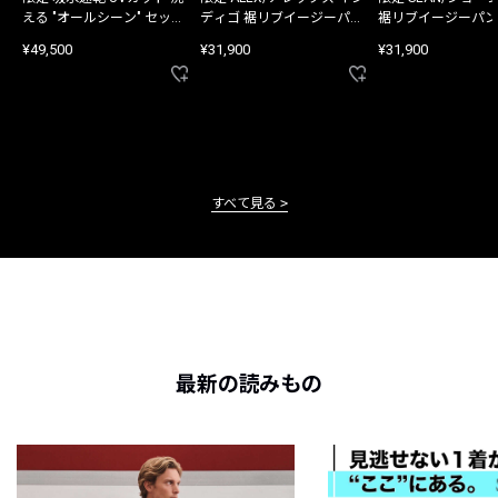
える "オールシーン" セット
ディゴ 裾リブイージーパン
裾リブイージーパン
アップ
ツ
¥49,500
¥31,900
¥31,900
すべて見る
最新の読みもの