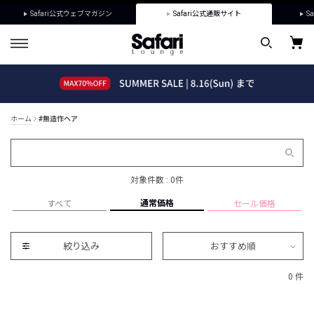
Safari公式ウェブマガジン
Safari公式通販サイト
Sa
ホーム
#無造作ヘア
対象件数 : 0件
通常価格
すべて
セール価格
絞り込み
おすすめ順
0 件