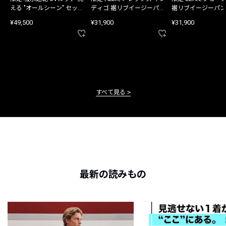
える "オールシーン" セット
ディゴ 裾リブイージーパン
裾リブイージーパン
アップ
ツ
¥49,500
¥31,900
¥31,900
すべて見る
最新の読みもの