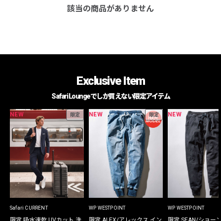
該当の商品がありません
Exclusive Item
Safari Loungeでしか買えない限定アイテム
NEW
NEW
NEW
限定
限定
Safari CURRENT
WP WESTPOINT
WP WESTPOINT
限定 吸水速乾 UVカット 洗
限定 ALEX/アレックス イン
限定 SEAN/ショー