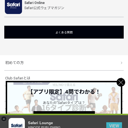
Safari Online
Safari公式ウェブマガジン
よくある質問
初めての方
Club Safariとは
【アプリ限定】4問でわかる！
ショッピングガイド
あなたの"Safariタイプ"は？
会社概要・規約
詳しくはこちら ＞
×
Safari Lounge
VIEW
HINODE PUBLISHING ..
© 1996-2026 HINODE PUBLISHING co., ltd. All Rights Reserved.