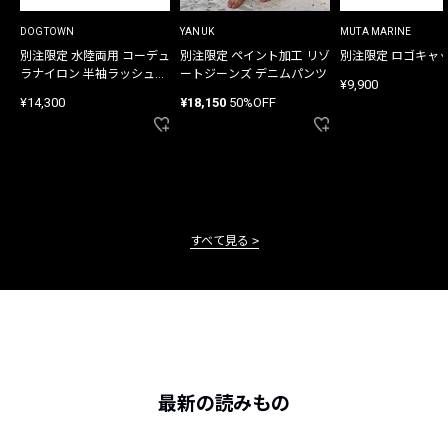
DOGTOWN
YANUK
MUTA MARINE
別注限定 水陸両用 コーデュ
別注限定 ペイント加工 リゾ
別注限定 ロゴキャ
ラナイロン 半袖ラッシュガ
ートジーンズ デニムパンツ
¥9,900
ード
¥14,300
¥18,150
50%OFF
すべて見る
最新の読みもの