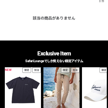
0 件
該当の商品がありません
Exclusive Item
Safari Loungeでしか買えない限定アイテム
NEW
限定
別注
限定
別注
限定