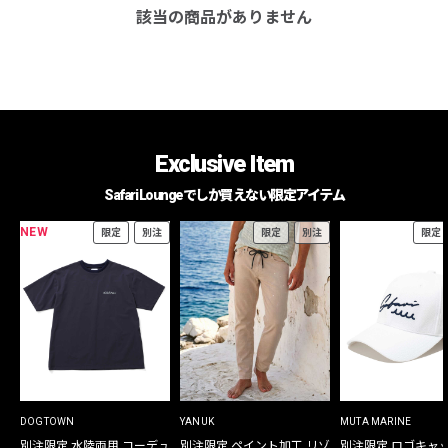
該当の商品がありません
Exclusive Item
Safari Loungeでしか買えない限定アイテム
NEW
限定
別注
限定
別注
限定
DOGTOWN
YANUK
MUTA MARINE
別注限定 水陸両用 コーデュ
別注限定 ペイント加工 リゾ
別注限定 ロゴキャ