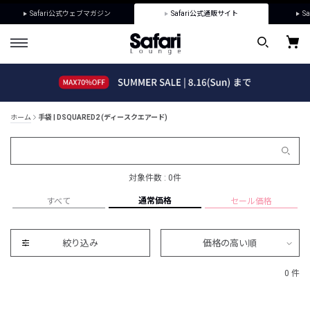
Safari公式ウェブマガジン
Safari公式通販サイト
Sa
ホーム
手袋 | DSQUARED2 (ディースクエアード)
対象件数 : 0件
通常価格
すべて
セール価格
絞り込み
価格の高い順
0 件