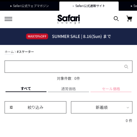
Safari公式ウェブマガジン
Safari公式通販サイト
Sa
ホーム
#スケーター
対象件数 : 0件
すべて
通常価格
セール価格
絞り込み
新着順
0 件