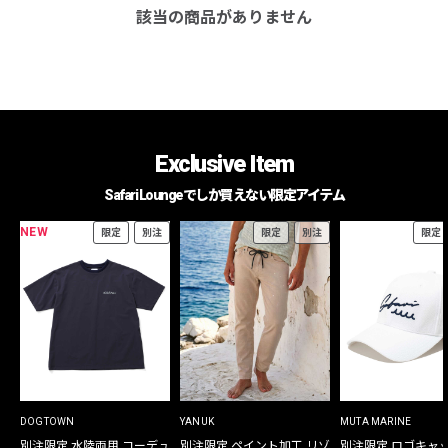
該当の商品がありません
Exclusive Item
Safari Loungeでしか買えない限定アイテム
NEW
限定
別注
限定
別注
限定
DOGTOWN
YANUK
MUTA MARINE
別注限定 水陸両用 コーデュ
別注限定 ペイント加工 リゾ
別注限定 ロゴキャ