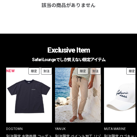
該当の商品がありません
Exclusive Item
Safari Loungeでしか買えない限定アイテム
NEW
限定
別注
限定
別注
限定
DOGTOWN
YANUK
MUTA MARINE
別注限定 水陸両用 コーデュ
別注限定 ペイント加工 リゾ
別注限定 ロゴキャ