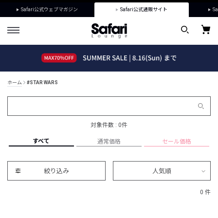
Safari公式ウェブマガジン
Safari公式通販サイト
Sa
ホーム
#STAR WARS
対象件数 : 0件
すべて
通常価格
セール価格
絞り込み
人気順
0 件