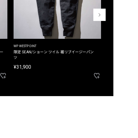
WP WESTPOINT
WP WESTPOINT
ジー
限定 SEAN/ショーン ツイル 裾リブイージーパン
限定 DAVID/デイヴィッド インデ
ツ
イージーパンツ
¥31,900
¥33,000