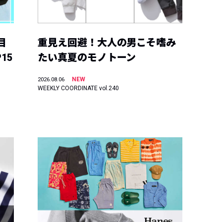
目
重見え回避！大人の男こそ嗜み
15
たい真夏のモノトーン
NEW
2026.08.06
WEEKLY COORDINATE vol.240