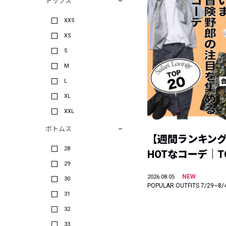
トップス
XXS
XS
S
M
L
XL
XXL
ボトムス
【週間ランキン
28
HOTなコーデ｜TO
29
NEW
2026.08.05
30
POPULAR OUTFITS 7/29~8/
31
32
33