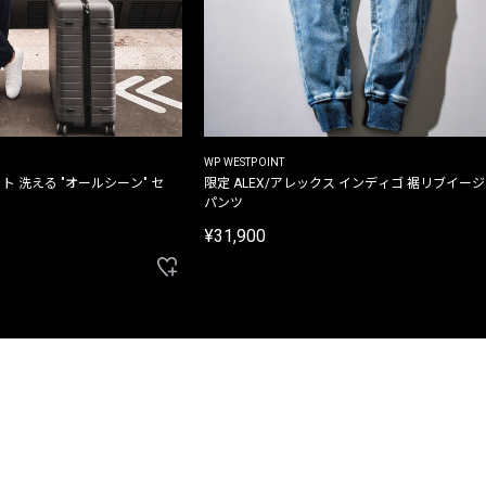
WP WESTPOINT
ト 洗える "オールシーン" セ
限定 ALEX/アレックス インディゴ 裾リブイー
パンツ
¥31,900