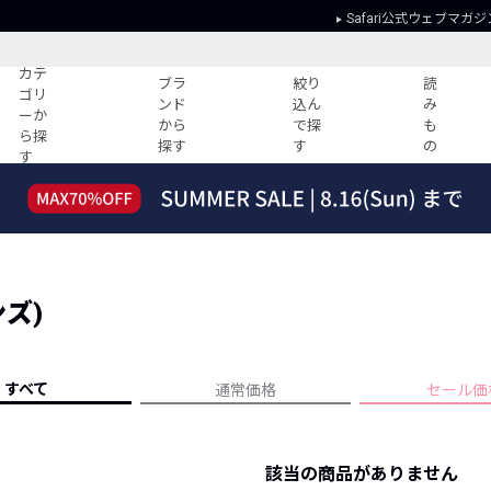
Safari公式ウェブマガジ
カテ
ブラ
絞り
読
ゴリ
ンド
込ん
み
ーか
から
で探
も
ら探
探す
す
の
す
読みもの
ガイド
ー
すべての記事
ショッピング
2026年のイチオシTシャツ！
初めての方
“WP”のイージーパンツを徹底解説&コ
Club Safari
ーデ紹介
ンズ)
よくある質問
HOTなコーデ TOP20
会社概要
ディネート
新ブランドご紹介！
会員利用規約
すべて
通常価格
セール価
人気記事ランキング
プライバシー
バイヤーズ レコメンド
特定商取引に
今週の別注アイテム
該当の商品がありません
ウィークリーコーデ