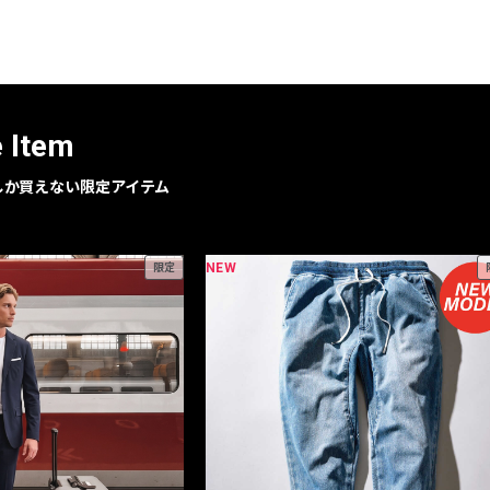
レコメンドアイテム
ピックアップアイテム
フォーカスブランド
セールおすすめアイテム
e Item
人気アイテム TOP 15
geでしか買えない限定アイテム
NEW
限定