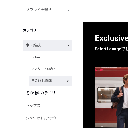
ブランドを選択
カテゴリー
Exclusiv
本・雑誌
Safari Loun
Safari
アスリートSafari
NEW
NEW
限定
別注
その他本/雑誌
その他のカテゴリ
トップス
ジャケット/アウター