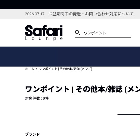
2026.07.17 お盆期間中の発送・お問い合わせ対応について
アイテム
スペシャル
カテゴリーから探す
スペシャルフィーチャ
ホーム
ワンポイント | その他本/雑誌 (メンズ)
ブランドから探す
特集記事
絞り込んで探す
ワンポイント | その他本/雑誌 (メ
新着アイテム
コーディネート
編集部のおすすめアイテム
対象件数 :
0
件
編集部のおすすめコー
ランキング
雑誌・カタログ掲載アイテム
セール
ブランド