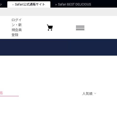
ン
Safari公式通販サイト
Safari BEST DELICIOUS
ログイ
ン・新
規会員
登録
ログイン・新規会員登録
お気に入りアイテム
ガイド
お気に入りブランド
お気に入り記事
最近チェックしたアイテム
格
人気順
ポリシー
関する法律