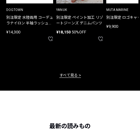
DOGTOWN
YANUK
MUTA MARINE
別注限定 水陸両用 コーデュ
別注限定 ペイント加工 リゾ
別注限定 ロゴキャ
ラナイロン 半袖ラッシュガ
ートジーンズ デニムパンツ
¥9,900
ード
¥14,300
¥18,150
50%OFF
すべて見る
最新の読みもの