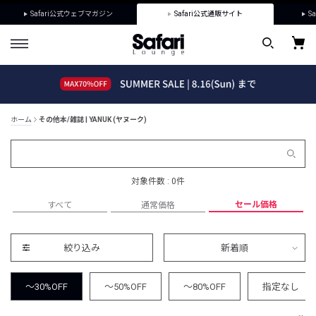
Safari公式ウェブマガジン
Safari公式通販サイト
Sa
ホーム
その他本/雑誌 | YANUK (ヤヌーク)
対象件数 : 0件
セール価格
すべて
通常価格
絞り込み
新着順
～30%OFF
～50%OFF
～80%OFF
指定なし