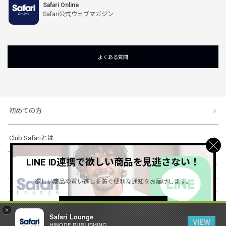
Safari Online
Safari公式ウェブマガジン
よくある質問
初めての方
Club Safariとは
LINE ID連携で欲しい商品を見逃さない！
ショッピングガイド
欲しい商品の買い逃しを防ぐ便利な通知をお届けします。
会社概要・規約
詳しくはこちら ＞
×
Safari Lounge
VIEW
HINODE PUBLISHING ..
© 1996-2026 HINODE PUBLISHING co., ltd. All Rights Reserved.