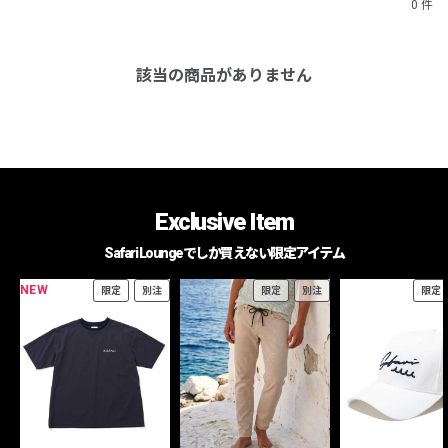
0 件
該当の商品がありません
Exclusive Item
Safari Loungeでしか買えない限定アイテム
NEW
限定
別注
限定
別注
限定