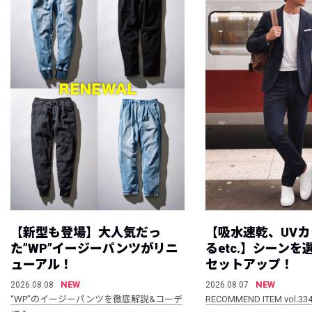
【新型も登場】大人気だっ
【吸水速乾、UV
た”WP”イージーパンツがリニ
るetc.】シーン
ューアル！
セットアップ！
NEW
NEW
2026.08.08
2026.08.07
“WP”のイージーパンツを徹底解説&コーデ
RECOMMEND ITEM vol.33