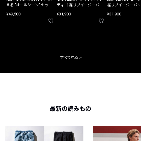
える "オールシーン" セット
ディゴ 裾リブイージーパン
裾リブイージーパン
アップ
ツ
¥49,500
¥31,900
¥31,900
すべて見る
最新の読みもの