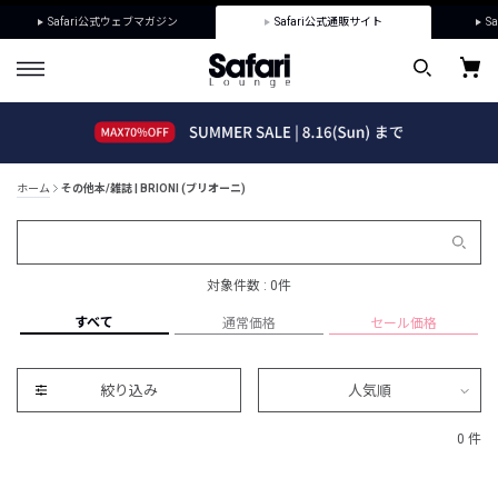
Safari公式ウェブマガジン
Safari公式通販サイト
Sa
ホーム
その他本/雑誌 | BRIONI (ブリオーニ)
対象件数 : 0件
すべて
通常価格
セール価格
絞り込み
人気順
0 件