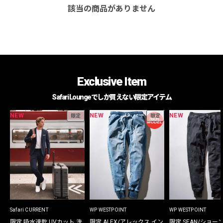
該当の商品がありません
Exclusive Item
Safari Loungeでしか買えない限定アイテム
NEW
NEW
NEW
限定
限定
Safari CURRENT
WP WESTPOINT
WP WESTPOINT
限定 吸水速乾 UVカット 洗
限定 ALEX/アレックス イン
限定 SEAN/ショー