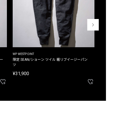
WP WESTPOINT
WP WESTPOINT
ジー
限定 SEAN/ショーン ツイル 裾リブイージーパン
限定 DAVID/デイヴィッド インデ
ツ
イージーパンツ
¥31,900
¥33,000