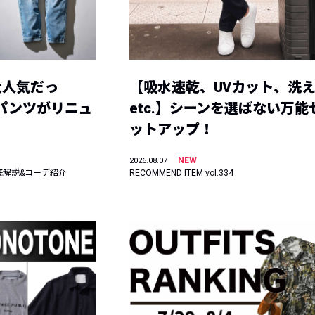
大人気だっ
【吸水速乾、UVカット、洗
ーパンツがリニュ
etc.】シーンを選ばない万能
ットアップ！
NEW
2026.08.07
底解説&コーデ紹介
RECOMMEND ITEM vol.334