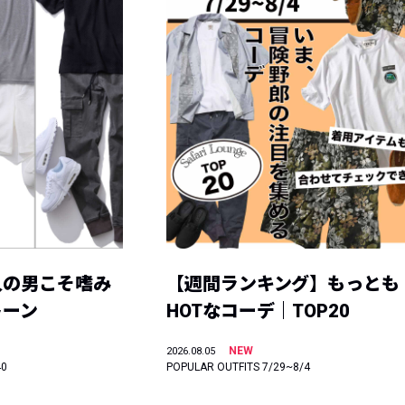
人の男こそ嗜み
【週間ランキング】もっとも
トーン
HOTなコーデ｜TOP20
NEW
2026.08.05
40
POPULAR OUTFITS 7/29~8/4