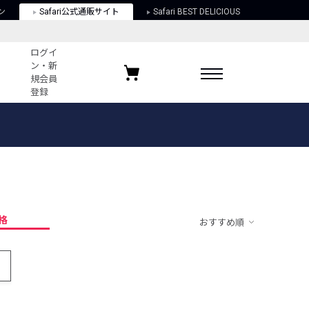
ン
Safari公式通販サイト
Safari BEST DELICIOUS
ログイ
ン・新
規会員
登録
ログイン・新規会員登録
お気に入りアイテム
ガイド
お気に入りブランド
お気に入り記事
最近チェックしたアイテム
格
おすすめ順
ポリシー
関する法律