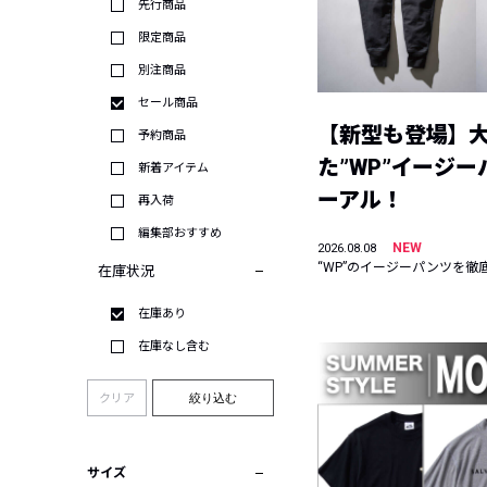
先行商品
限定商品
別注商品
セール商品
【新型も登場】
予約商品
た”WP”イージ
新着アイテム
ーアル！
再入荷
編集部おすすめ
NEW
2026.08.08
“WP”のイージーパンツを徹
在庫状況
在庫あり
在庫なし含む
クリア
絞り込む
サイズ