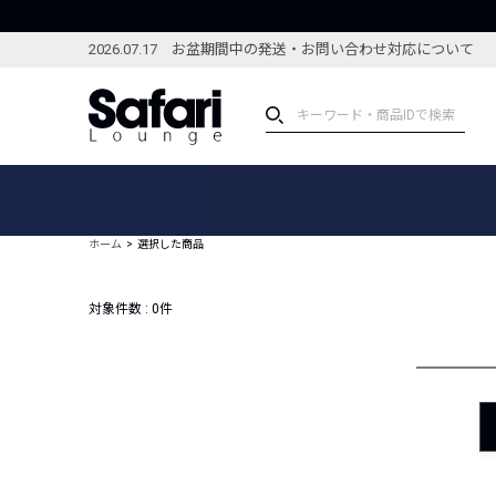
2026.07.17 お盆期間中の発送・お問い合わせ対応について
アイテム
スペシャル
カテゴリーから探す
スペシャルフィーチャ
ホーム
選択した商品
ブランドから探す
特集記事
絞り込んで探す
対象件数 :
0
件
新着アイテム
コーディネート
編集部のおすすめアイテム
編集部のおすすめコー
ランキング
雑誌・カタログ掲載アイテム
セール