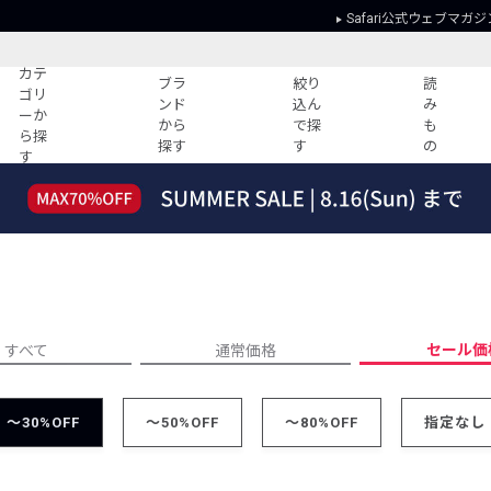
Safari公式ウェブマガジ
カテ
ブラ
絞り
読
ゴリ
ンド
込ん
み
ーか
から
で探
も
ら探
探す
す
の
す
読みもの
ガイド
ー
すべての記事
ショッピング
2026年のイチオシTシャツ！
初めての方
“WP”のイージーパンツを徹底解説&コ
Club Safari
ーデ紹介
よくある質問
HOTなコーデ TOP20
会社概要
セール価
すべて
通常価格
ディネート
新ブランドご紹介！
会員利用規約
人気記事ランキング
プライバシー
～30%OFF
バイヤーズ レコメンド
～50%OFF
～80%OFF
指定なし
特定商取引に
今週の別注アイテム
ウィークリーコーデ