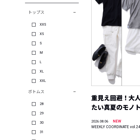
トップス
XXS
XS
S
M
L
XL
XXL
ボトムス
重見え回避！大
28
たい真夏のモノ
29
NEW
2026.08.06
30
WEEKLY COORDINATE vol.2
31