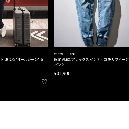
WP WESTPOINT
ト 洗える "オールシーン" セ
限定 ALEX/アレックス インディゴ 裾リブイー
パンツ
¥31,900