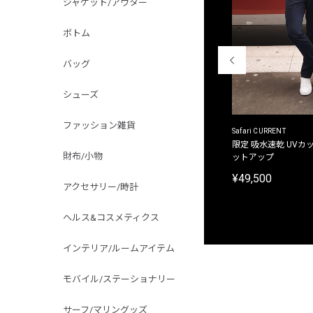
ジャケット/アウター
ボトム
バッグ
シューズ
ファッション雑貨
ACANTHUS
Safari CURRENT
別注限定 フード付き チェックシャツジャケット
限定 吸水速乾 UVカッ
財布/小物
ットアップ
¥31,900
¥49,500
アクセサリー/時計
ヘルス&コスメティクス
インテリア/ルームアイテム
モバイル/ステーショナリー
サーフ/マリングッズ