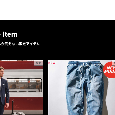
レコメンドアイテム
ピックアップアイテム
フォーカスブランド
セールおすすめアイテム
e Item
人気アイテム TOP 15
geでしか買えない限定アイテム
NEW
限定