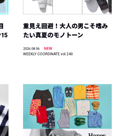
目
重見え回避！大人の男こそ嗜み
15
たい真夏のモノトーン
NEW
2026.08.06
WEEKLY COORDINATE vol.240