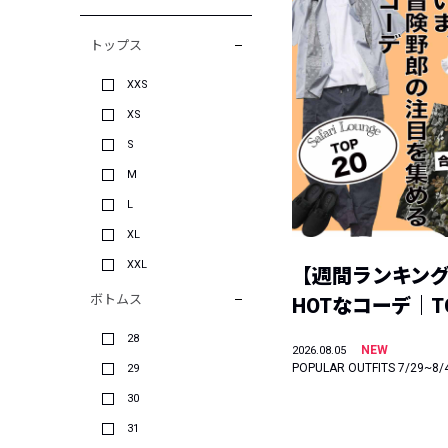
トップス
XXS
XS
S
M
L
XL
XXL
【週間ランキン
ボトムス
HOTなコーデ｜TO
28
NEW
2026.08.05
POPULAR OUTFITS 7/29~8/
29
30
31