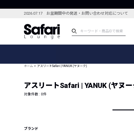
2026.07.17 お盆期間中の発送・お問い合わせ対応について
アイテム
スペシャル
カテゴリーから探す
スペシャルフィーチャ
ホーム
アスリートSafari | YANUK (ヤヌーク)
ブランドから探す
特集記事
絞り込んで探す
アスリートSafari | YANUK (ヤヌー
新着アイテム
コーディネート
編集部のおすすめアイテム
対象件数 :
0
件
編集部のおすすめコー
ランキング
雑誌・カタログ掲載アイテム
セール
ブランド