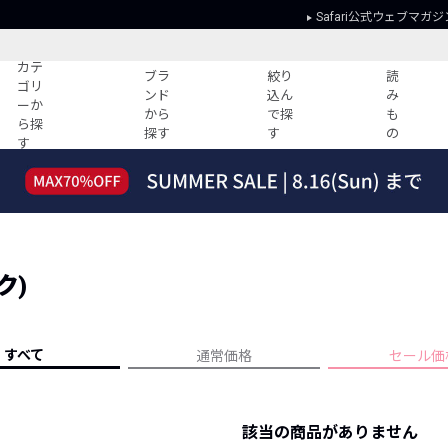
Safari公式ウェブマガジ
カテ
ブラ
絞り
読
ゴリ
ンド
込ん
み
ーか
から
で探
も
ら探
探す
す
の
す
読みもの
ガイド
ー
すべての記事
ショッピング
2026年のイチオシTシャツ！
初めての方
“WP”のイージーパンツを徹底解説&コ
Club Safari
ーデ紹介
ク)
よくある質問
HOTなコーデ TOP20
会社概要
ディネート
新ブランドご紹介！
会員利用規約
すべて
通常価格
セール価
人気記事ランキング
プライバシー
バイヤーズ レコメンド
特定商取引に
今週の別注アイテム
該当の商品がありません
ウィークリーコーデ