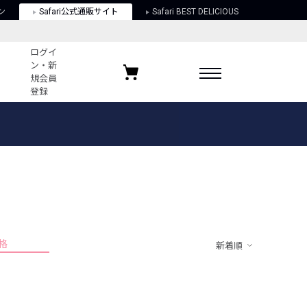
ン
Safari公式通販サイト
Safari BEST DELICIOUS
ログイ
ン・新
規会員
登録
ログイン・新規会員登録
お気に入りアイテム
ガイド
お気に入りブランド
お気に入り記事
最近チェックしたアイテム
格
新着順
ポリシー
関する法律