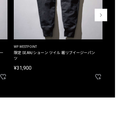
WP WESTPOINT
WP WESTPOINT
ジー
限定 SEAN/ショーン ツイル 裾リブイージーパン
限定 DAVID/デイヴィッド インデ
ツ
イージーパンツ
¥31,900
¥33,000