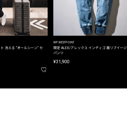
WP WESTPOINT
ト 洗える "オールシーン" セ
限定 ALEX/アレックス インディゴ 裾リブイー
パンツ
¥31,900