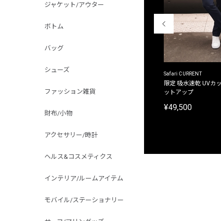
ジャケット/アウター
ボトム
バッグ
シューズ
ACANTHUS
Safari CURRENT
別注限定 フード付き チェックシャツジャケット
限定 吸水速乾 UVカッ
ファッション雑貨
ットアップ
¥31,900
¥49,500
財布/小物
アクセサリー/時計
ヘルス&コスメティクス
インテリア/ルームアイテム
モバイル/ステーショナリー