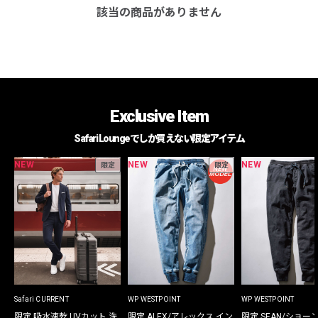
該当の商品がありません
Exclusive Item
Safari Loungeでしか買えない限定アイテム
NEW
NEW
NEW
限定
限定
Safari CURRENT
WP WESTPOINT
WP WESTPOINT
限定 吸水速乾 UVカット 洗
限定 ALEX/アレックス イン
限定 SEAN/ショー