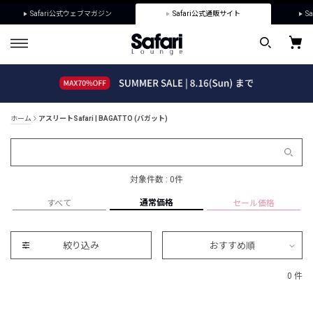
Safari公式ウェブマガジン
Safari公式通販サイト
Sa
ホーム
アスリートSafari | BAGATTO (バガット)
対象件数 : 0件
通常価格
すべて
セール価格
絞り込み
おすすめ順
0 件