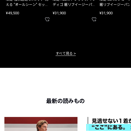
える "オールシーン" セット
ディゴ 裾リブイージーパン
裾リブイージーパン
アップ
ツ
¥49,500
¥31,900
¥31,900
すべて見る
最新の読みもの