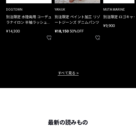
DOGTOWN
YANUK
MUTA MARINE
別注限定 水陸両用 コーデュ
別注限定 ペイント加工 リゾ
別注限定 ロゴキャ
ラナイロン 半袖ラッシュガ
ートジーンズ デニムパンツ
¥9,900
ード
¥14,300
¥18,150
50%OFF
すべて見る
最新の読みもの