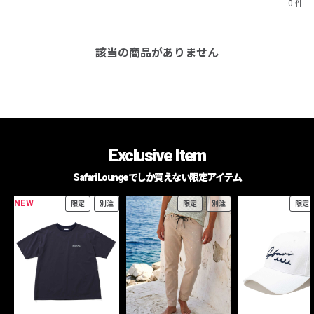
0 件
該当の商品がありません
Exclusive Item
Safari Loungeでしか買えない限定アイテム
NEW
限定
別注
限定
別注
限定