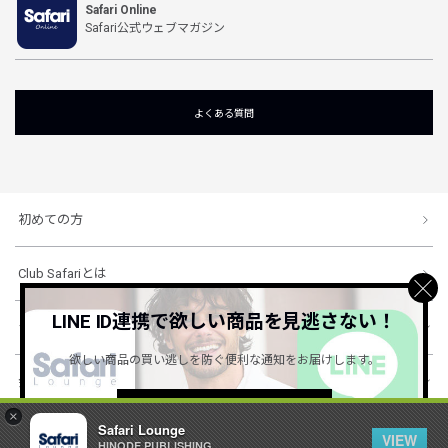
Safari Online
Safari公式ウェブマガジン
よくある質問
初めての方
Club Safariとは
LINE ID連携で欲しい商品を見逃さない！
ショッピングガイド
欲しい商品の買い逃しを防ぐ便利な通知をお届けします。
会社概要・規約
詳しくはこちら ＞
×
Safari Lounge
VIEW
HINODE PUBLISHING ..
© 1996-2026 HINODE PUBLISHING co., ltd. All Rights Reserved.