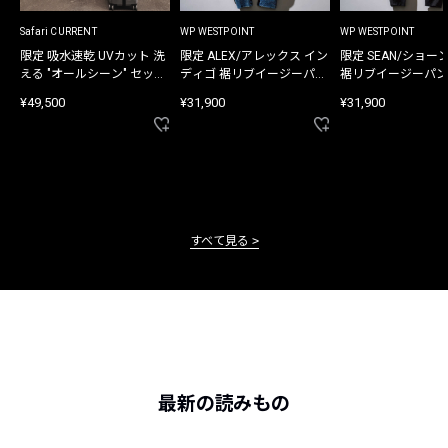
Safari CURRENT
WP WESTPOINT
WP WESTPOINT
限定 吸水速乾 UVカット 洗
限定 ALEX/アレックス イン
限定 SEAN/ショー
える "オールシーン" セット
ディゴ 裾リブイージーパン
裾リブイージーパン
アップ
ツ
¥49,500
¥31,900
¥31,900
すべて見る
最新の読みもの