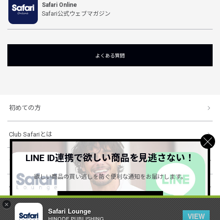
Safari Online
Safari公式ウェブマガジン
よくある質問
初めての方
Club Safariとは
LINE ID連携で欲しい商品を見逃さない！
ショッピングガイド
欲しい商品の買い逃しを防ぐ便利な通知をお届けします。
会社概要・規約
詳しくはこちら ＞
×
Safari Lounge
VIEW
HINODE PUBLISHING ..
© 1996-2026 HINODE PUBLISHING co., ltd. All Rights Reserved.