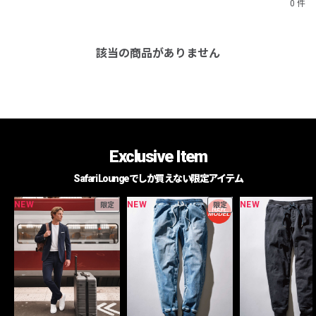
0 件
該当の商品がありません
Exclusive Item
Safari Loungeでしか買えない限定アイテム
NEW
NEW
NEW
限定
限定