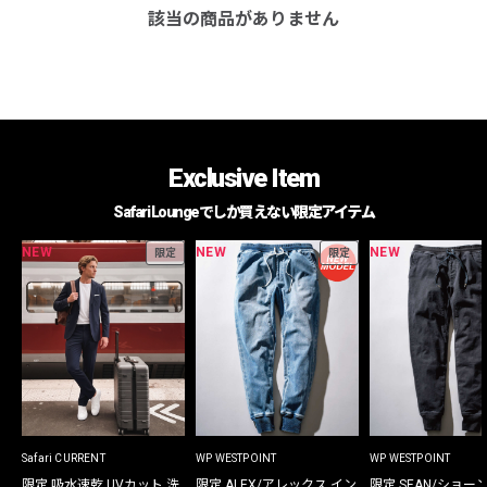
該当の商品がありません
Exclusive Item
Safari Loungeでしか買えない限定アイテム
NEW
NEW
NEW
限定
限定
Safari CURRENT
WP WESTPOINT
WP WESTPOINT
限定 吸水速乾 UVカット 洗
限定 ALEX/アレックス イン
限定 SEAN/ショー