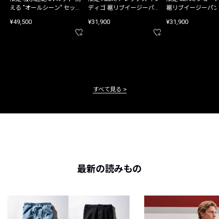
える "オールシーン" セット
ディゴ 裾リブイージーパン
裾リブイージーパン
アップ
ツ
¥49,500
¥31,900
¥31,900
すべて見る
最新の読みもの