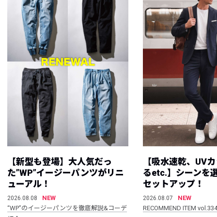
【新型も登場】大人気だっ
【吸水速乾、UV
た”WP”イージーパンツがリニ
るetc.】シーン
ューアル！
セットアップ！
NEW
NEW
2026.08.08
2026.08.07
“WP”のイージーパンツを徹底解説&コーデ
RECOMMEND ITEM vol.33