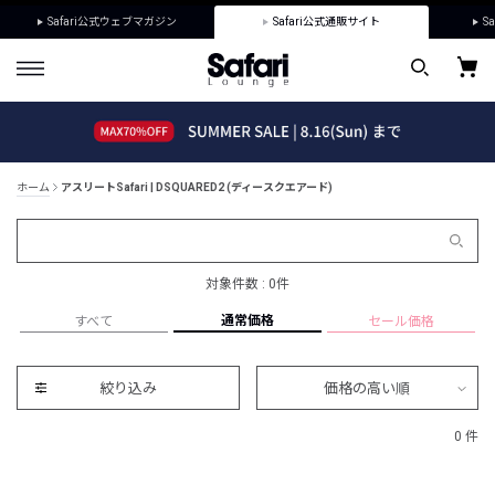
Safari公式ウェブマガジン
Safari公式通販サイト
Sa
ホーム
アスリートSafari | DSQUARED2 (ディースクエアード)
対象件数 : 0件
通常価格
すべて
セール価格
絞り込み
価格の高い順
0 件