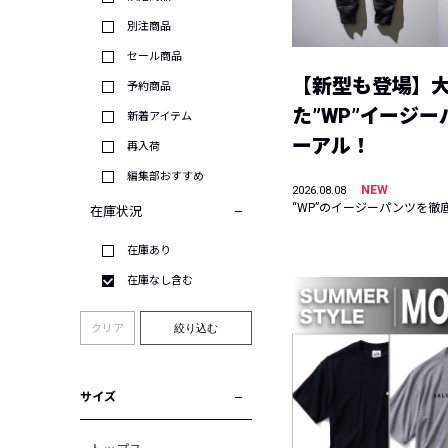
別注商品
セール商品
【新型も登場】
予約商品
た”WP”イージ
新着アイテム
ーアル！
再入荷
編集部おすすめ
NEW
2026.08.08
“WP”のイージーパンツを徹
在庫状況
在庫あり
在庫なし含む
クリア
絞り込む
サイズ