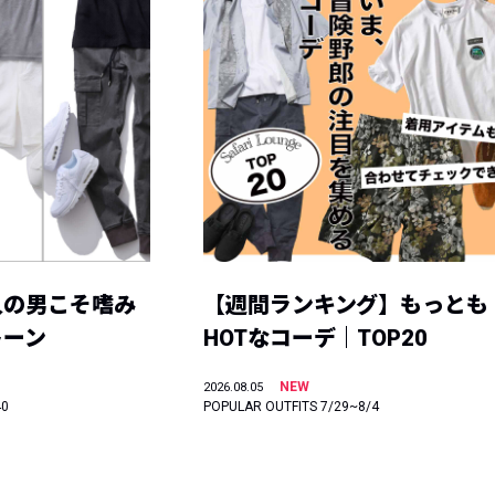
人の男こそ嗜み
【週間ランキング】もっとも
トーン
HOTなコーデ｜TOP20
NEW
2026.08.05
40
POPULAR OUTFITS 7/29~8/4