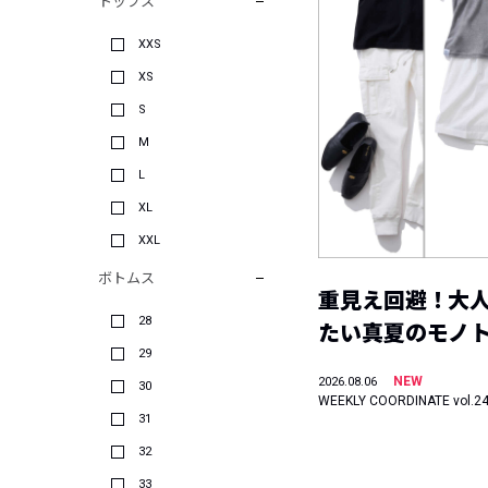
トップス
XXS
XS
S
M
L
XL
XXL
ボトムス
重見え回避！大
28
たい真夏のモノ
29
NEW
2026.08.06
30
WEEKLY COORDINATE vol.2
31
32
33