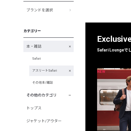
ブランドを選択
カテゴリー
Exclusiv
本・雑誌
Safari Loun
Safari
アスリートSafari
NEW
NEW
限定
別注
その他本/雑誌
その他のカテゴリ
トップス
ジャケット/アウター