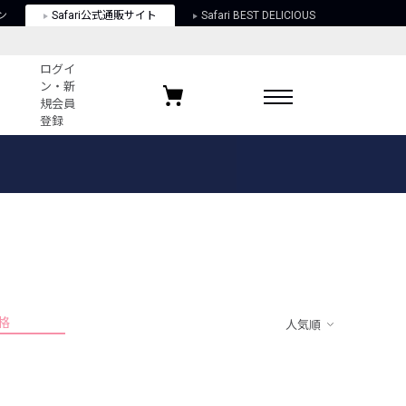
ン
Safari公式通販サイト
Safari BEST DELICIOUS
ログイ
ン・新
規会員
登録
ログイン・新規会員登録
お気に入りアイテム
ガイド
お気に入りブランド
お気に入り記事
最近チェックしたアイテム
格
人気順
ポリシー
関する法律