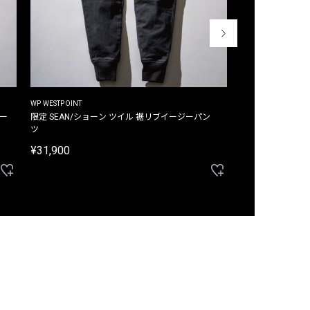
WP WESTPOINT
WP WESTPOINT
ジー
限定 SEAN/ショーン ツイル 裾リブイージーパン
限定 DAVID/デイヴィッド インデ
ツ
イージーパンツ
¥31,900
¥33,000