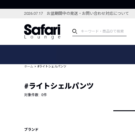
2026.07.17 お盆期間中の発送・お問い合わせ対応について
アイテム
スペシャル
カテゴリーから探す
スペシャルフィーチャ
ホーム
#ライトシェルパンツ
ブランドから探す
特集記事
絞り込んで探す
#ライトシェルパンツ
新着アイテム
コーディネート
編集部のおすすめアイテム
対象件数 :
0
件
編集部のおすすめコー
ランキング
雑誌・カタログ掲載アイテム
セール
ブランド