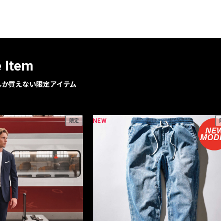
レコメンドアイテム
ピックアップアイテム
フォーカスブランド
セールおすすめアイテム
e Item
人気アイテム TOP 15
geでしか買えない限定アイテム
NEW
限定