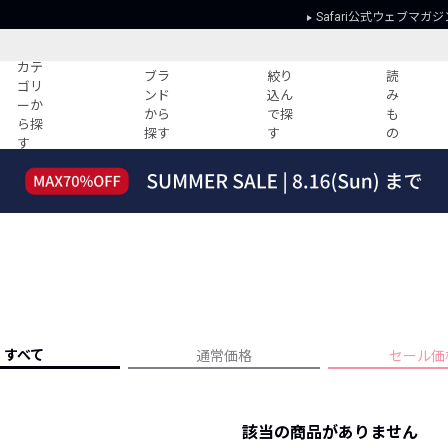
Safari公式ウェブマガジ
カテ
ブラ
絞り
読
ゴリ
ンド
込ん
み
ーか
から
で探
も
ら探
探す
す
の
す
読みもの
ガイド
ー
すべての記事
ショッピング
2026年のイチオシTシャツ！
初めての方
“WP”のイージーパンツを徹底解説&コ
Club Safari
ーデ紹介
よくある質問
HOTなコーデ TOP20
会社概要
ディネート
新ブランドご紹介！
会員利用規約
すべて
通常価格
セール価
人気記事ランキング
プライバシー
バイヤーズ レコメンド
特定商取引に
今週の別注アイテム
該当の商品がありません
ウィークリーコーデ