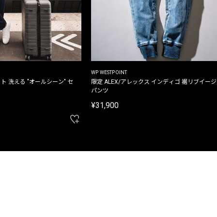
WP WESTPOINT
ト 洗える "オールシーン" セ
限定 ALEX/アレックス インディゴ 裾リブイー
パンツ
¥31,900