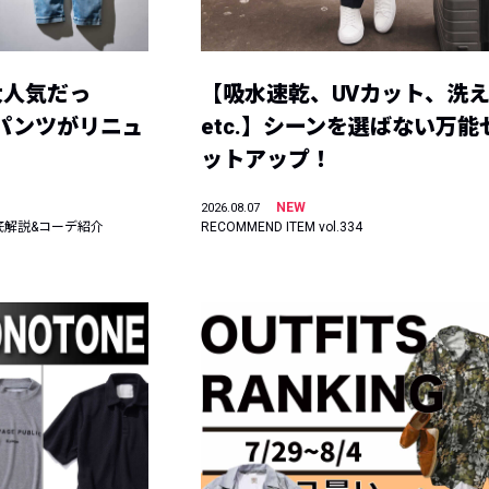
大人気だっ
【吸水速乾、UVカット、洗
ーパンツがリニュ
etc.】シーンを選ばない万能
ットアップ！
NEW
2026.08.07
底解説&コーデ紹介
RECOMMEND ITEM vol.334