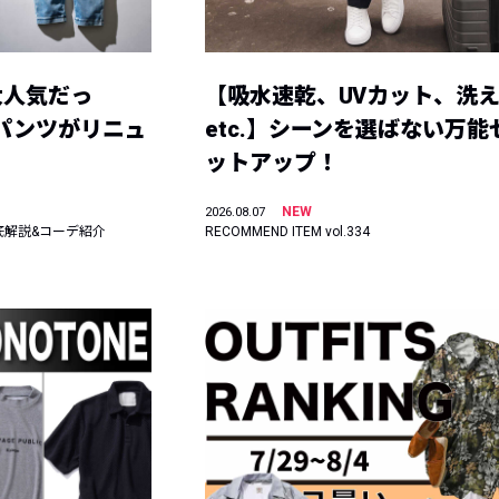
大人気だっ
【吸水速乾、UVカット、洗
ーパンツがリニュ
etc.】シーンを選ばない万能
ットアップ！
NEW
2026.08.07
底解説&コーデ紹介
RECOMMEND ITEM vol.334