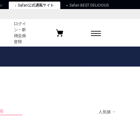
ン
Safari公式通販サイト
Safari BEST DELICIOUS
ログイ
ン・新
規会員
登録
ログイン・新規会員登録
お気に入りアイテム
ガイド
お気に入りブランド
お気に入り記事
最近チェックしたアイテム
格
人気順
ポリシー
関する法律