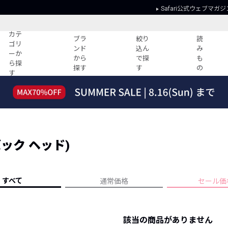
Safari公式ウェブマガジ
カテ
ブラ
絞り
読
ゴリ
ンド
込ん
み
ーか
から
で探
も
ら探
探す
す
の
す
読みもの
ガイド
ー
すべての記事
ショッピング
2026年のイチオシTシャツ！
初めての方
“WP”のイージーパンツを徹底解説&コ
Club Safari
ーデ紹介
(バック ヘッド)
よくある質問
HOTなコーデ TOP20
会社概要
ディネート
新ブランドご紹介！
会員利用規約
すべて
通常価格
セール価
人気記事ランキング
プライバシー
バイヤーズ レコメンド
特定商取引に
今週の別注アイテム
該当の商品がありません
ウィークリーコーデ