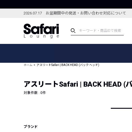
2026.07.17 お盆期間中の発送・お問い合わせ対応について
アイテム
スペシャル
カテゴリーから探す
スペシャルフィーチャ
ホーム
アスリートSafari | BACK HEAD (バック ヘッド)
ブランドから探す
特集記事
絞り込んで探す
アスリートSafari | BACK HEAD 
新着アイテム
コーディネート
編集部のおすすめアイテム
対象件数 :
0
件
編集部のおすすめコー
ランキング
雑誌・カタログ掲載アイテム
セール
ブランド