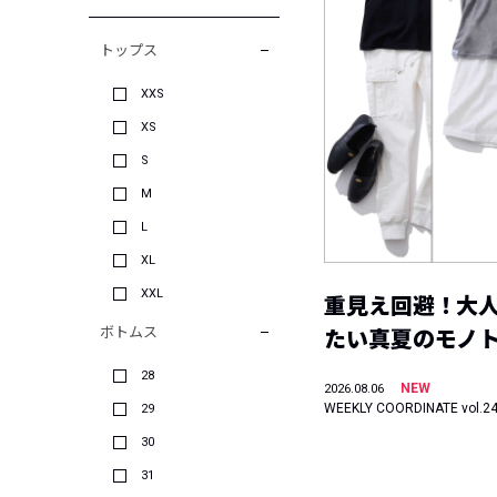
トップス
XXS
XS
S
M
L
XL
XXL
重見え回避！大
ボトムス
たい真夏のモノ
28
NEW
2026.08.06
WEEKLY COORDINATE vol.2
29
30
31