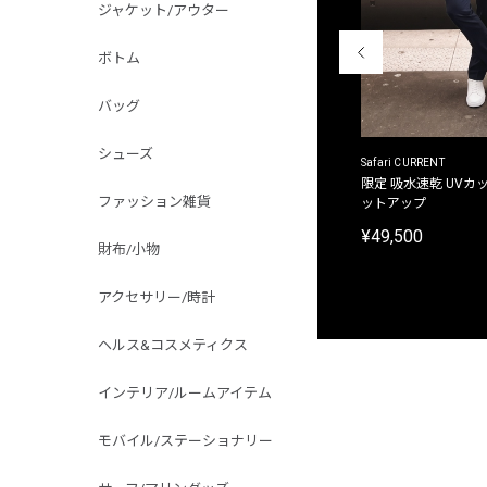
ジャケット/アウター
ボトム
バッグ
シューズ
ACANTHUS
Safari CURRENT
別注限定 フード付き チェックシャツジャケット
限定 吸水速乾 UVカッ
ファッション雑貨
ットアップ
¥31,900
¥49,500
財布/小物
アクセサリー/時計
ヘルス&コスメティクス
インテリア/ルームアイテム
モバイル/ステーショナリー