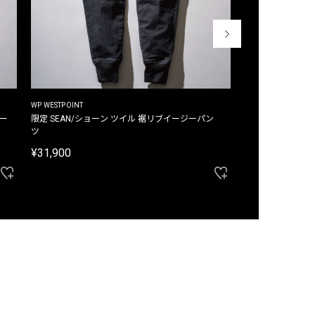
WP WESTPOINT
WP WESTPOINT
ジー
限定 SEAN/ショーン ツイル 裾リブイージーパン
限定 DAVID/デイヴィッド インデ
ツ
イージーパンツ
¥31,900
¥33,000