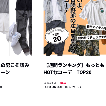
人の男こそ嗜み
【週間ランキング】もっとも
トーン
HOTなコーデ｜TOP20
NEW
2026.08.05
40
POPULAR OUTFITS 7/29~8/4