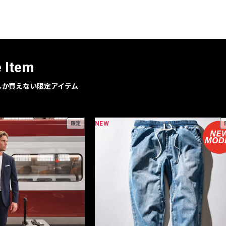
レコメンドアイテム
ピックアップアイテム
フォーカスブランド
セールおすすめアイテム
e Item
人気アイテム TOP 15
geでしか買えない限定アイテム
NEW
限定