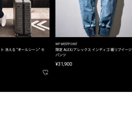
WP WESTPOINT
ト 洗える "オールシーン" セ
限定 ALEX/アレックス インディゴ 裾リブイー
パンツ
¥31,900