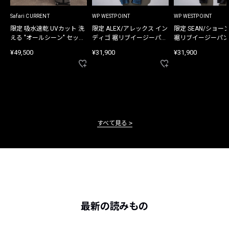
Safari CURRENT
WP WESTPOINT
WP WESTPOINT
限定 吸水速乾 UVカット 洗
限定 ALEX/アレックス イン
限定 SEAN/ショー
える "オールシーン" セット
ディゴ 裾リブイージーパン
裾リブイージーパン
アップ
ツ
¥49,500
¥31,900
¥31,900
すべて見る
最新の読みもの