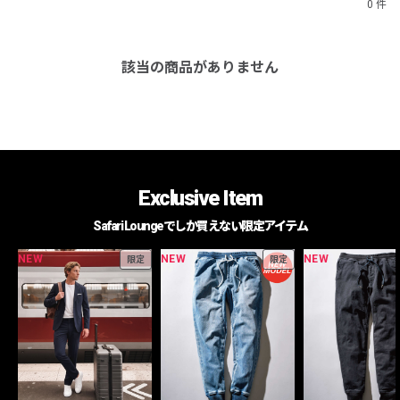
0 件
該当の商品がありません
Exclusive Item
Safari Loungeでしか買えない限定アイテム
NEW
NEW
NEW
限定
限定