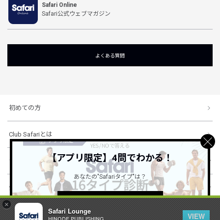
Safari Online
Safari公式ウェブマガジン
よくある質問
初めての方
Club Safariとは
【アプリ限定】4問でわかる！
ショッピングガイド
あなたの"Safariタイプ"は？
会社概要・規約
詳しくはこちら ＞
×
Safari Lounge
VIEW
HINODE PUBLISHING ..
© 1996-2026 HINODE PUBLISHING co., ltd. All Rights Reserved.