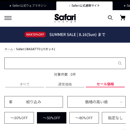
Safari公式ウェブマガジン
Safari公式通販サイト
Sa
ホーム
Safari | BAGATTO (バガット)
対象件数 : 0件
セール価格
すべて
通常価格
絞り込み
価格の高い順
～30%OFF
～50%OFF
～80%OFF
指定なし