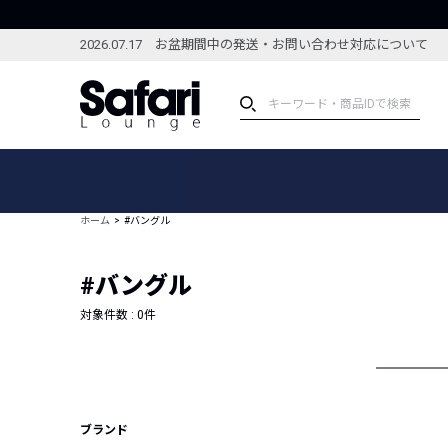
2026.07.17 お盆期間中の発送・お問い合わせ対応について
アイテム
スペシャル
カテゴリーから探す
スペシャルフィーチャ
ホーム
#バングル
ブランドから探す
特集記事
絞り込んで探す
#バングル
新着アイテム
コーディネート
編集部のおすすめアイテム
対象件数 :
0
件
編集部のおすすめコー
ランキング
雑誌・カタログ掲載アイテム
セール
ブランド