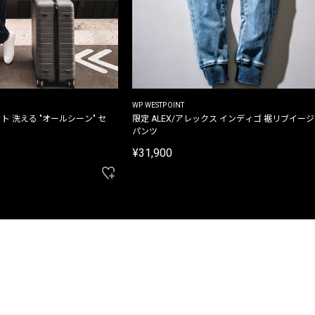
WP WESTPOINT
ト 洗える "オールシーン" セ
限定 ALEX/アレックス インディゴ 裾リブイー
パンツ
¥31,900