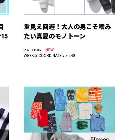
目
重見え回避！大人の男こそ嗜み
15
たい真夏のモノトーン
NEW
2026.08.06
WEEKLY COORDINATE vol.240