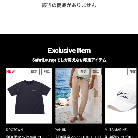
該当の商品がありません
Exclusive Item
Safari Loungeでしか買えない限定アイテム
NEW
限定
別注
限定
別注
限定
DOGTOWN
YANUK
MUTA MARINE
別注限定 水陸両用 コーデュ
別注限定 ペイント加工 リゾ
別注限定 ロゴキャ