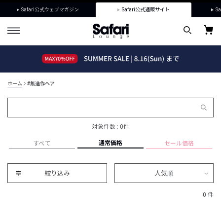
Safari公式ウェブマガジン
Safari公式通販サイト
Sa
ホーム
#無造作ヘア
対象件数 : 0件
通常価格
すべて
セール価格
絞り込み
人気順
0 件