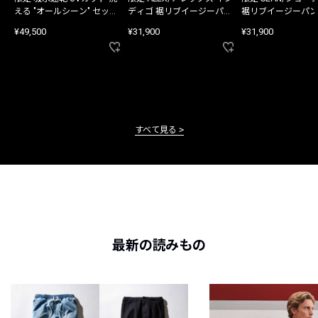
える "オールシーン" セット
ディゴ 裾リブイージーパン
裾リブイージーパン
アップ
ツ
¥49,500
¥31,900
¥31,900
すべて見る
最新の読みもの