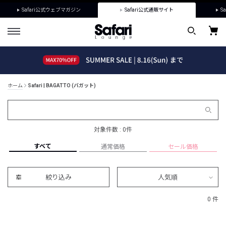
Safari公式ウェブマガジン
Safari公式通販サイト
Sa
ホーム
Safari | BAGATTO (バガット)
対象件数 : 0件
すべて
通常価格
セール価格
絞り込み
人気順
0 件