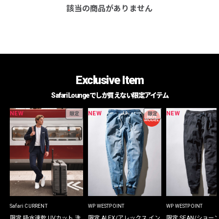
該当の商品がありません
Exclusive Item
Safari Loungeでしか買えない限定アイテム
NEW
NEW
NEW
限定
限定
Safari CURRENT
WP WESTPOINT
WP WESTPOINT
限定 吸水速乾 UVカット 洗
限定 ALEX/アレックス イン
限定 SEAN/ショー