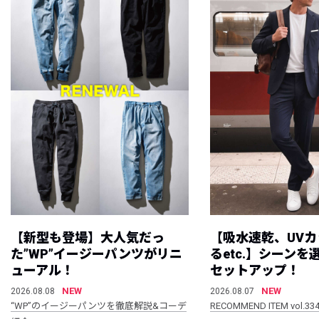
【新型も登場】大人気だっ
【吸水速乾、UV
た”WP”イージーパンツがリニ
るetc.】シーン
ューアル！
セットアップ！
NEW
NEW
2026.08.08
2026.08.07
“WP”のイージーパンツを徹底解説&コーデ
RECOMMEND ITEM vol.33