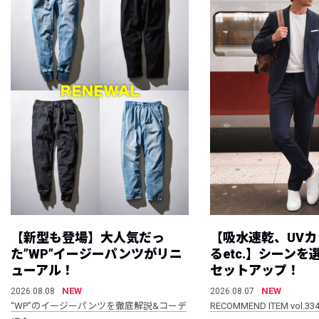
【新型も登場】大人気だっ
【吸水速乾、UV
た”WP”イージーパンツがリニ
るetc.】シーン
ューアル！
セットアップ！
NEW
NEW
2026.08.08
2026.08.07
“WP”のイージーパンツを徹底解説&コーデ
RECOMMEND ITEM vol.33