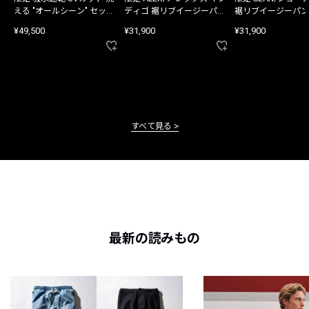
える "オールシーン" セット
ディゴ 裾リブイージーパン
裾リブイージーパン
アップ
ツ
¥49,500
¥31,900
¥31,900
すべて見る
最新の読みもの