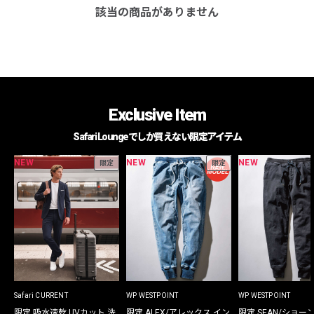
該当の商品がありません
Exclusive Item
Safari Loungeでしか買えない限定アイテム
NEW
NEW
NEW
限定
限定
Safari CURRENT
WP WESTPOINT
WP WESTPOINT
限定 吸水速乾 UVカット 洗
限定 ALEX/アレックス イン
限定 SEAN/ショー