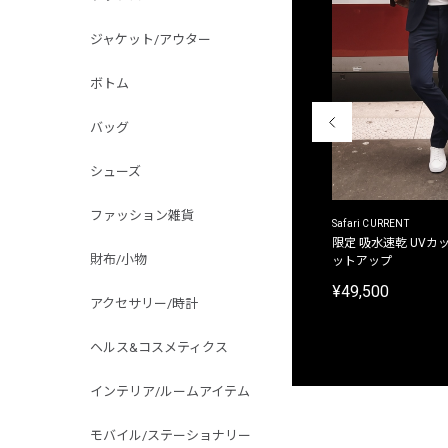
ジャケット/アウター
ボトム
バッグ
シューズ
ファッション雑貨
ACANTHUS
Safari CURRENT
別注限定 フード付き チェックシャツジャケット
限定 吸水速乾 UVカッ
財布/小物
ットアップ
¥31,900
¥49,500
アクセサリー/時計
ヘルス&コスメティクス
インテリア/ルームアイテム
モバイル/ステーショナリー