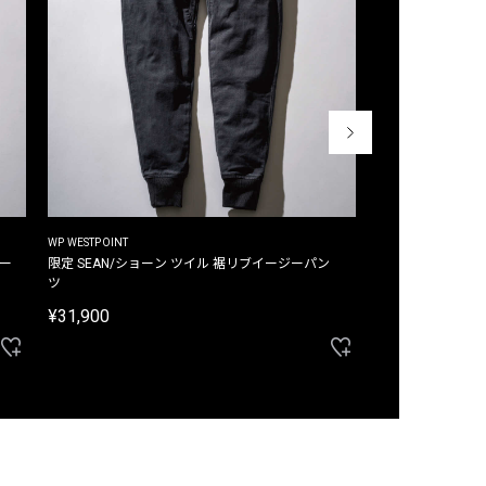
WP WESTPOINT
WP WESTPOINT
ジー
限定 SEAN/ショーン ツイル 裾リブイージーパン
限定 DAVID/デイヴィッド インデ
ツ
イージーパンツ
¥31,900
¥33,000