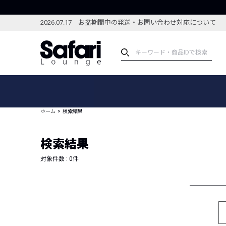
2026.07.17 お盆期間中の発送・お問い合わせ対応について
アイテム
スペシャル
カテゴリーから探す
スペシャルフィーチャ
ホーム
検索結果
ブランドから探す
特集記事
絞り込んで探す
検索結果
新着アイテム
コーディネート
編集部のおすすめアイテム
対象件数 :
0
件
編集部のおすすめコー
ランキング
雑誌・カタログ掲載アイテム
セール