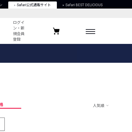
ン
Safari公式通販サイト
Safari BEST DELICIOUS
ログイ
ン・新
規会員
登録
ログイン・新規会員登録
お気に入りアイテム
ガイド
お気に入りブランド
お気に入り記事
最近チェックしたアイテム
格
人気順
ポリシー
関する法律