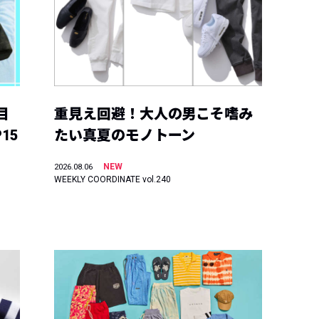
目
重見え回避！大人の男こそ嗜み
15
たい真夏のモノトーン
NEW
2026.08.06
WEEKLY COORDINATE vol.240