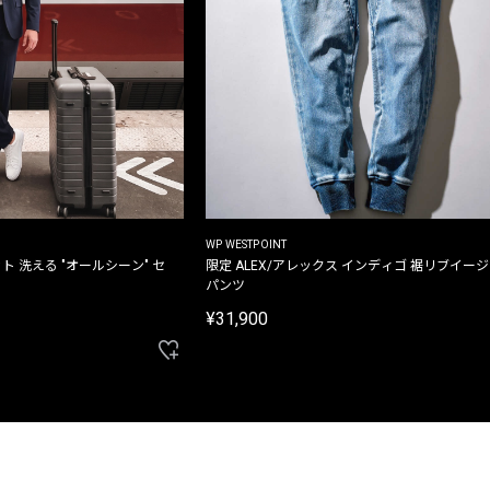
WP WESTPOINT
ト 洗える "オールシーン" セ
限定 ALEX/アレックス インディゴ 裾リブイー
パンツ
¥31,900