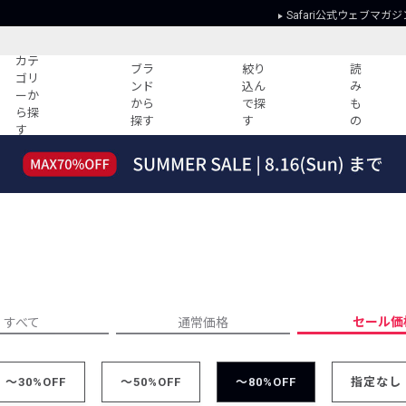
Safari公式ウェブマガジ
カテ
ブラ
絞り
読
ゴリ
ンド
込ん
み
ーか
から
で探
も
ら探
探す
す
の
す
読みもの
ガイド
ー
すべての記事
ショッピング
2026年のイチオシTシャツ！
初めての方
“WP”のイージーパンツを徹底解説&コ
Club Safari
ーデ紹介
よくある質問
HOTなコーデ TOP20
会社概要
ディネート
新ブランドご紹介！
会員利用規約
セール価
すべて
通常価格
人気記事ランキング
プライバシー
バイヤーズ レコメンド
特定商取引に
今週の別注アイテム
～30%OFF
～50%OFF
～80%OFF
指定なし
ウィークリーコーデ