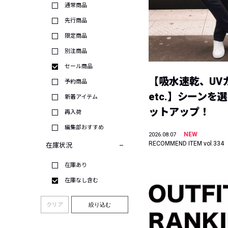
通常商品
先行商品
限定商品
別注商品
セール商品
【吸水速乾、UV
予約商品
etc.】シーンを
新着アイテム
ットアップ！
再入荷
編集部おすすめ
NEW
2026.08.07
RECOMMEND ITEM vol.334
在庫状況
在庫あり
在庫なし含む
クリア
絞り込む