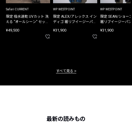
Safari CURRENT
WP WESTPOINT
WP WESTPOINT
限定 吸水速乾 UVカット 洗
限定 ALEX/アレックス イン
限定 SEAN/ショー
える "オールシーン" セット
ディゴ 裾リブイージーパン
裾リブイージーパン
アップ
ツ
¥49,500
¥31,900
¥31,900
すべて見る
最新の読みもの