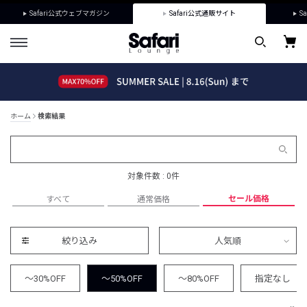
Safari公式ウェブマガジン
Safari公式通販サイト
Sa
ホーム
検索結果
対象件数 : 0件
セール価格
すべて
通常価格
絞り込み
人気順
～30%OFF
～50%OFF
～80%OFF
指定なし