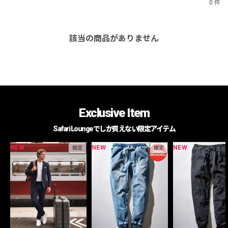
0 件
該当の商品がありません
Exclusive Item
Safari Loungeでしか買えない限定アイテム
NEW
NEW
NEW
限定
限定