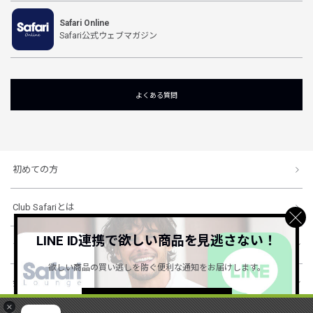
Safari Online
Safari公式ウェブマガジン
よくある質問
初めての方
Club Safariとは
LINE ID連携で欲しい商品を見逃さない！
ショッピングガイド
欲しい商品の買い逃しを防ぐ便利な通知をお届けします。
会社概要・規約
詳しくはこちら ＞
×