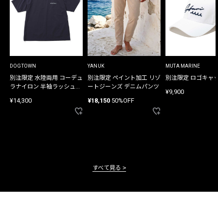
DOGTOWN
YANUK
MUTA MARINE
別注限定 水陸両用 コーデュ
別注限定 ペイント加工 リゾ
別注限定 ロゴキャ
ラナイロン 半袖ラッシュガ
ートジーンズ デニムパンツ
¥9,900
ード
¥14,300
¥18,150
50%OFF
すべて見る