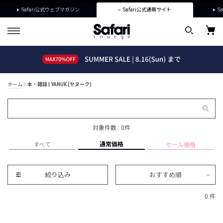
Safari公式ウェブマガジン
Safari公式通販サイト
Sa
ホーム
本・雑誌 | YANUK (ヤヌーク)
対象件数 : 0件
通常価格
すべて
セール価格
絞り込み
おすすめ順
0 件