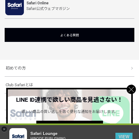
Safari Online
Safari公式ウェブマガジン
よくある質問
初めての方
Club Safariとは
LINE ID連携で欲しい商品を見逃さない！
ショッピングガイド
欲しい商品の買い逃しを防ぐ便利な通知をお届けします。
会社概要・規約
詳しくはこちら ＞
×
Safari Lounge
VIEW
HINODE PUBLISHING ..
© 1996-2026 HINODE PUBLISHING co., ltd. All Rights Reserved.