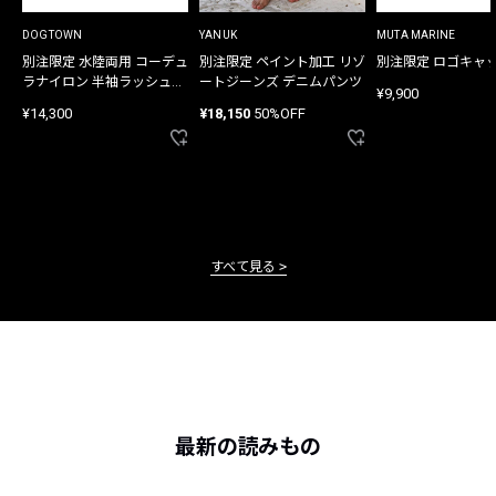
DOGTOWN
YANUK
MUTA MARINE
別注限定 水陸両用 コーデュ
別注限定 ペイント加工 リゾ
別注限定 ロゴキャ
ラナイロン 半袖ラッシュガ
ートジーンズ デニムパンツ
¥9,900
ード
¥14,300
¥18,150
50%OFF
すべて見る
最新の読みもの