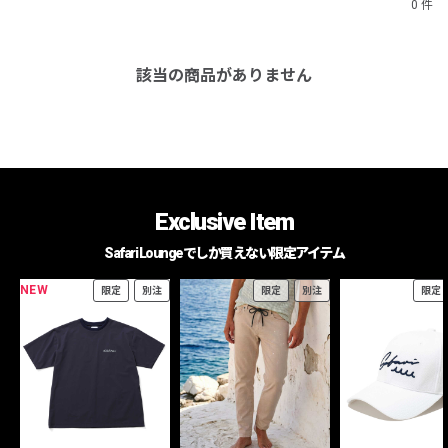
0 件
該当の商品がありません
Exclusive Item
Safari Loungeでしか買えない限定アイテム
NEW
限定
別注
限定
別注
限定