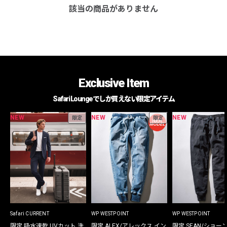
該当の商品がありません
Exclusive Item
Safari Loungeでしか買えない限定アイテム
NEW
NEW
NEW
限定
限定
Safari CURRENT
WP WESTPOINT
WP WESTPOINT
限定 吸水速乾 UVカット 洗
限定 ALEX/アレックス イン
限定 SEAN/ショー