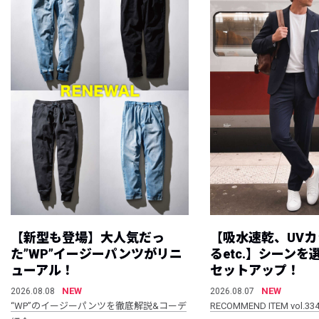
【新型も登場】大人気だっ
【吸水速乾、UV
た”WP”イージーパンツがリニ
るetc.】シーン
ューアル！
セットアップ！
NEW
NEW
2026.08.08
2026.08.07
“WP”のイージーパンツを徹底解説&コーデ
RECOMMEND ITEM vol.33