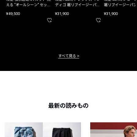
える "オールシーン" セット
ディゴ 裾リブイージーパン
裾リブイージーパン
アップ
ツ
¥49,500
¥31,900
¥31,900
すべて見る
最新の読みもの