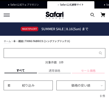
Safari公式ウェブマガジン
Safari公式通販サイト
Sa
ホーム
本・雑誌 | THING FABRICS (シングファブリックス)
対象件数 : 0件
すべて
通常価格
セール価格
絞り込み
価格の安い順
0 件