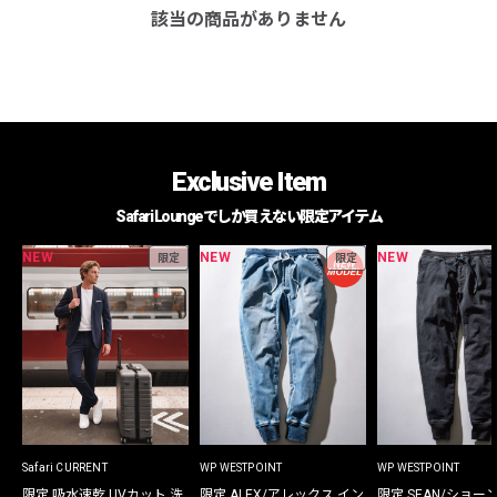
該当の商品がありません
Exclusive Item
Safari Loungeでしか買えない限定アイテム
NEW
NEW
NEW
限定
限定
Safari CURRENT
WP WESTPOINT
WP WESTPOINT
限定 吸水速乾 UVカット 洗
限定 ALEX/アレックス イン
限定 SEAN/ショー