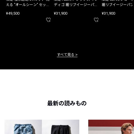
える "オールシーン" セット
ディゴ 裾リブイージーパン
裾リブイージーパン
アップ
ツ
¥49,500
¥31,900
¥31,900
すべて見る
最新の読みもの