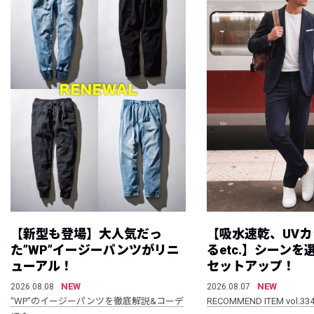
【新型も登場】大人気だっ
【吸水速乾、UV
た”WP”イージーパンツがリニ
るetc.】シーン
ューアル！
セットアップ！
NEW
NEW
2026.08.08
2026.08.07
“WP”のイージーパンツを徹底解説&コーデ
RECOMMEND ITEM vol.33