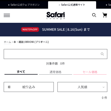
Safari公式ウェブマガジン
Safari公式通販サイト
Sa
ホーム
本・雑誌 | BRIONI (ブリオーニ)
対象件数 : 0件
すべて
通常価格
セール価格
絞り込み
人気順
0 件