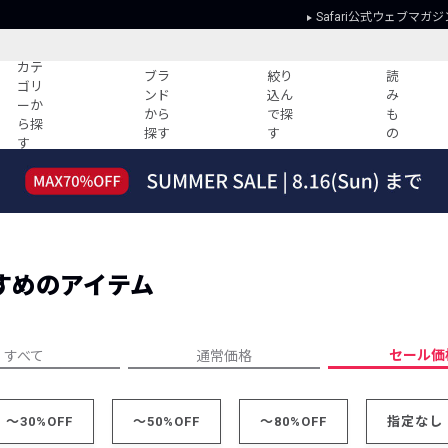
Safari公式ウェブマガジ
カテ
ブラ
絞り
読
ゴリ
ンド
込ん
み
ーか
から
で探
も
ら探
探す
す
の
す
読みもの
ガイド
ー
すべての記事
ショッピング
2026年のイチオシTシャツ！
初めての方
“WP”のイージーパンツを徹底解説&コ
Club Safari
ーデ紹介
すめのアイテム
よくある質問
HOTなコーデ TOP20
会社概要
ディネート
新ブランドご紹介！
会員利用規約
セール価
すべて
通常価格
人気記事ランキング
プライバシー
バイヤーズ レコメンド
特定商取引に
今週の別注アイテム
～30%OFF
～50%OFF
～80%OFF
指定なし
ウィークリーコーデ