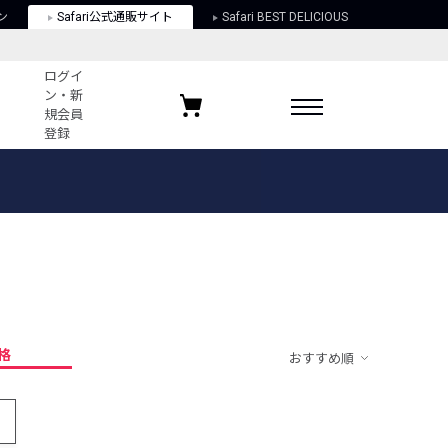
ン
Safari公式通販サイト
Safari BEST DELICIOUS
ログイ
ン・新
規会員
登録
ログイン・新規会員登録
お気に入りアイテム
ガイド
お気に入りブランド
お気に入り記事
最近チェックしたアイテム
格
おすすめ順
ポリシー
関する法律