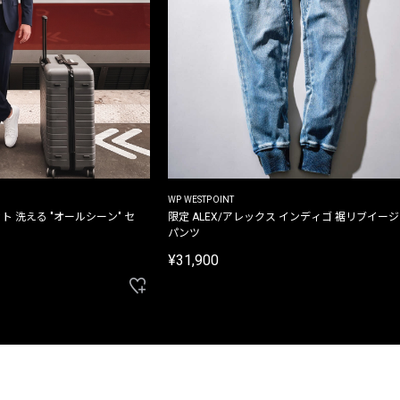
WP WESTPOINT
ト 洗える "オールシーン" セ
限定 ALEX/アレックス インディゴ 裾リブイー
パンツ
¥31,900