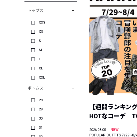
トップス
XXS
XS
S
M
L
XL
XXL
ボトムス
28
【週間ランキン
29
HOTなコーデ｜TO
30
31
NEW
2026.08.05
POPULAR OUTFITS 7/29~8/
32