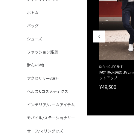
ボトム
バッグ
シューズ
ファッション雑貨
財布/小物
ACANTHUS
Safari CURRENT
別注限定 フード付き チェックシャツジャケット
限定 吸水速乾 UVカッ
ットアップ
アクセサリー/時計
¥31,900
¥49,500
ヘルス&コスメティクス
インテリア/ルームアイテム
モバイル/ステーショナリー
サーフ/マリングッズ