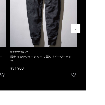
WP WESTPOINT
WP WESTPOINT
ジー
限定 SEAN/ショーン ツイル 裾リブイージーパン
限定 DAVID/デイヴィッド インデ
ツ
イージーパンツ
¥31,900
¥33,000