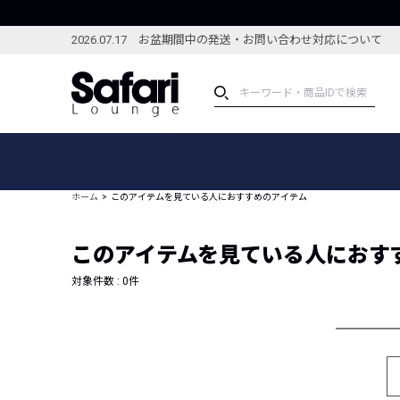
2026.07.17 お盆期間中の発送・お問い合わせ対応について
アイテム
スペシャル
カテゴリーから探す
スペシャルフィーチャ
ホーム
このアイテムを見ている人におすすめのアイテム
ブランドから探す
特集記事
絞り込んで探す
このアイテムを見ている人におす
新着アイテム
コーディネート
編集部のおすすめアイテム
対象件数 :
0
件
編集部のおすすめコー
ランキング
雑誌・カタログ掲載アイテム
セール