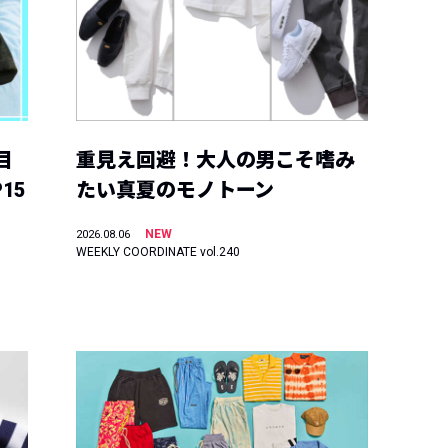
目
重見え回避！大人の男こそ嗜み
15
たい真夏のモノトーン
NEW
2026.08.06
WEEKLY COORDINATE vol.240