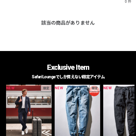
0 件
該当の商品がありません
Exclusive Item
Safari Loungeでしか買えない限定アイテム
NEW
NEW
NEW
限定
限定