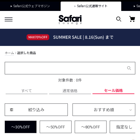
Safari公式ウェブマガジン
Safari公式通販サイト
Sa
ホーム
選択した商品
対象件数 : 0件
セール価格
すべて
通常価格
絞り込み
おすすめ順
～30%OFF
～50%OFF
～80%OFF
指定なし