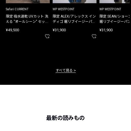
Safari CURRENT
WP WESTPOINT
WP WESTPOINT
限定 吸水速乾 UVカット 洗
限定 ALEX/アレックス イン
限定 SEAN/ショー
える "オールシーン" セット
ディゴ 裾リブイージーパン
裾リブイージーパン
アップ
ツ
¥49,500
¥31,900
¥31,900
すべて見る
最新の読みもの