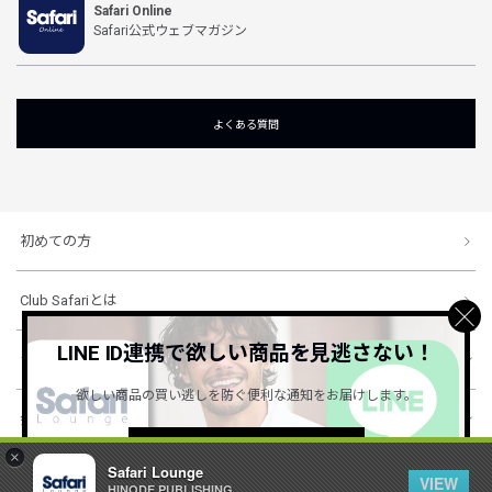
Safari Online
Safari公式ウェブマガジン
よくある質問
初めての方
Club Safariとは
LINE ID連携で欲しい商品を見逃さない！
ショッピングガイド
欲しい商品の買い逃しを防ぐ便利な通知をお届けします。
会社概要・規約
詳しくはこちら ＞
×
Safari Lounge
VIEW
HINODE PUBLISHING ..
© 1996-2026 HINODE PUBLISHING co., ltd. All Rights Reserved.