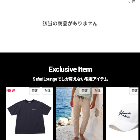
0 件
該当の商品がありません
Exclusive Item
Safari Loungeでしか買えない限定アイテム
NEW
限定
別注
限定
別注
限定