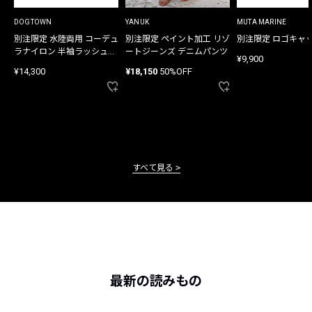
DOGTOWN
YANUK
MUTA MARINE
別注限定 水陸両用 コーデュ
別注限定 ペイント加工 リゾ
別注限定 ロゴキャ
ラナイロン 半袖ラッシュガ
ートジーンズ デニムパンツ
¥9,900
ード
¥14,300
¥18,150
50%OFF
すべて見る
最新の読みもの